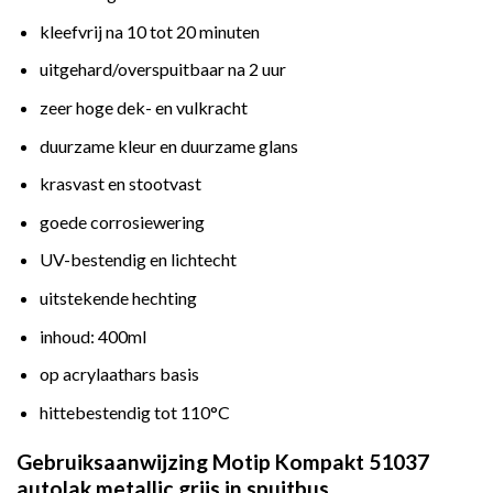
kleefvrij na 10 tot 20 minuten
uitgehard/overspuitbaar na 2 uur
zeer hoge dek- en vulkracht
duurzame kleur en duurzame glans
krasvast en stootvast
goede corrosiewering
UV-bestendig en lichtecht
uitstekende hechting
inhoud: 400ml
op acrylaathars basis
hittebestendig tot 110°C
Gebruiksaanwijzing Motip Kompakt 51037
autolak metallic grijs in spuitbus