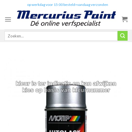
Skip
✔️
op werkdag voor 15:00 besteld=vandaag verzonden
to
content
Zoeken
naar: