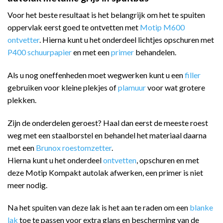
Voor het beste resultaat is het belangrijk om het te spuiten
oppervlak eerst goed te ontvetten met
Motip M600
ontvetter
. Hierna kunt u het onderdeel lichtjes opschuren met
P400 schuurpapier
en met een
primer
behandelen.
Als u nog oneffenheden moet wegwerken kunt u een
filler
gebruiken voor kleine plekjes of
plamuur
voor wat grotere
plekken.
Zijn de onderdelen geroest? Haal dan eerst de meeste roest
weg met een staalborstel en behandel het materiaal daarna
met een
Brunox roestomzetter
.
Hierna kunt u het onderdeel
ontvetten
, opschuren en met
deze Motip Kompakt autolak afwerken, een primer is niet
meer nodig.
Na het spuiten van deze lak is het aan te raden om een
blanke
lak
toe te passen voor extra glans en bescherming van de