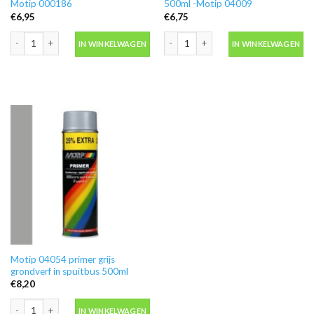
Motip 000186
500ml -Motip 04009
€
6,95
€
6,75
Ontvetter M600 in blik 500ml -Motip 000186 aantal
Blanke lak hooglans in spuitbus 500ml
IN WINKELWAGEN
IN WINKELWAGEN
Motip 04054 primer grijs
grondverf in spuitbus 500ml
€
8,20
Motip 04054 primer grijs grondverf in spuitbus 500ml aantal
IN WINKELWAGEN