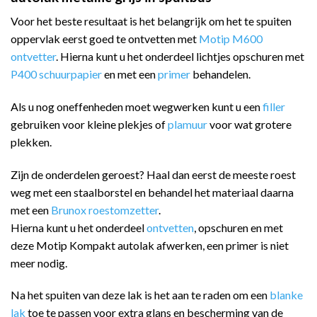
Voor het beste resultaat is het belangrijk om het te spuiten
oppervlak eerst goed te ontvetten met
Motip M600
ontvetter
. Hierna kunt u het onderdeel lichtjes opschuren met
P400 schuurpapier
en met een
primer
behandelen.
Als u nog oneffenheden moet wegwerken kunt u een
filler
gebruiken voor kleine plekjes of
plamuur
voor wat grotere
plekken.
Zijn de onderdelen geroest? Haal dan eerst de meeste roest
weg met een staalborstel en behandel het materiaal daarna
met een
Brunox roestomzetter
.
Hierna kunt u het onderdeel
ontvetten
, opschuren en met
deze Motip Kompakt autolak afwerken, een primer is niet
meer nodig.
Na het spuiten van deze lak is het aan te raden om een
blanke
lak
toe te passen voor extra glans en bescherming van de