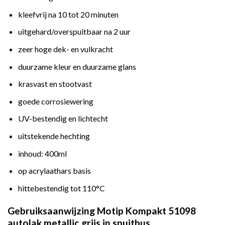
kleefvrij na 10 tot 20 minuten
uitgehard/overspuitbaar na 2 uur
zeer hoge dek- en vulkracht
duurzame kleur en duurzame glans
krasvast en stootvast
goede corrosiewering
UV-bestendig en lichtecht
uitstekende hechting
inhoud: 400ml
op acrylaathars basis
hittebestendig tot 110°C
Gebruiksaanwijzing Motip Kompakt 51098
autolak metallic grijs in spuitbus