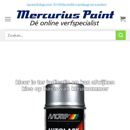
Skip
✔️
op werkdag voor 15:00 besteld=vandaag verzonden
to
content
Zoeken
naar: