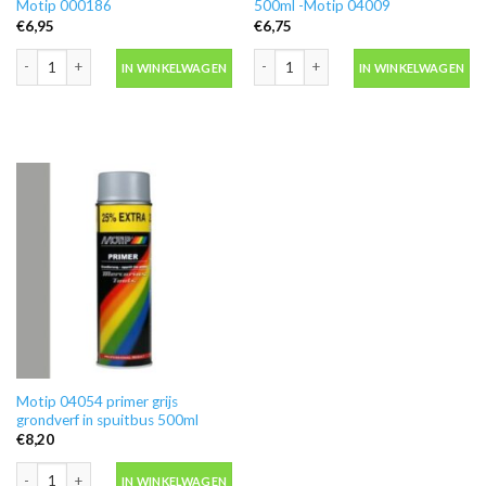
Motip 000186
500ml -Motip 04009
€
6,95
€
6,75
Ontvetter M600 in blik 500ml -Motip 000186 aantal
Blanke lak hooglans in spuitbus 500ml
IN WINKELWAGEN
IN WINKELWAGEN
Motip 04054 primer grijs
grondverf in spuitbus 500ml
€
8,20
Motip 04054 primer grijs grondverf in spuitbus 500ml aantal
IN WINKELWAGEN