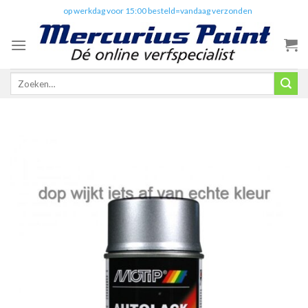
Skip
✔️
op werkdag voor 15:00 besteld=vandaag verzonden
to
content
Zoeken
naar: