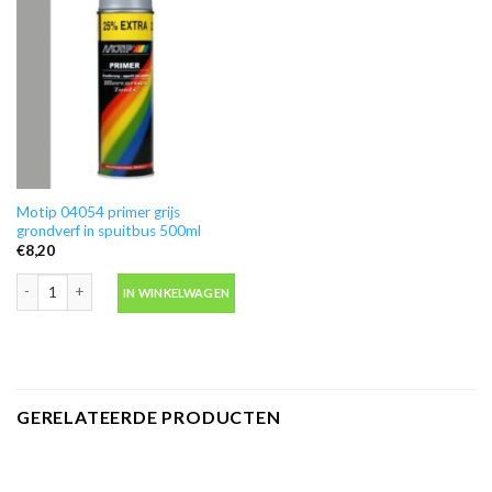
Motip 04054 primer grijs
grondverf in spuitbus 500ml
€
8,20
Motip 04054 primer grijs grondverf in spuitbus 500ml aantal
IN WINKELWAGEN
GERELATEERDE PRODUCTEN