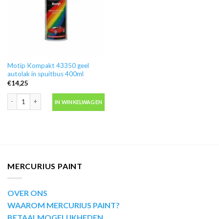
Motip Kompakt 43350 geel
autolak in spuitbus 400ml
€
14,25
Motip Kompakt 43350 geel autolak in spuitbus 400ml aantal
IN WINKELWAGEN
MERCURIUS PAINT
OVER ONS
WAAROM MERCURIUS PAINT?
BETAALMOGELIJKHEDEN