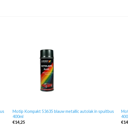
bus
Motip Kompakt 53635 blauw metallic autolak in spuitbus
Mot
400ml
400
€
14,25
€
14