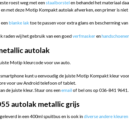
eeste roest weg met een
staalborstel
en behandel het materiaal da
n en met deze Motip Kompakt autolak afwerken, een primer is niet
m een
blanke lak
toe te passen voor extra glans en bescherming va
k raden wij het gebruik van een goed
verfmasker
en
handschoene
tallic autolak
juiste Motip kleurcode voor uw auto.
 smartphone kunt u eenvoudig de juiste Motip Kompakt kleur vo
ore voor uw Android telefoon of tablet.
an de juiste kleur. Stuur ons een
email
of bel ons op 036-841 9641.
 autolak metallic grijs
leverd in een 400ml spuitbus en is ook in
diverse andere kleuren