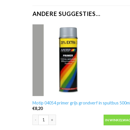
ANDERE SUGGESTIES…
Motip 04054 primer grijs grondverf in spuitbus 500m
€
8,20
Motip 04054 primer grijs grondverf in spuitbus 500ml
IN WINKELWA