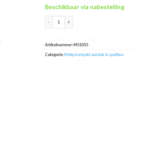
Beschikbaar via nabestelling
Motip Kompakt 51055 grijs metallic autolak i
Artikelnummer:
M51055
Categorie:
Motip kompakt autolak in spuitbus