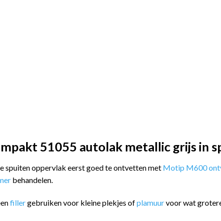
pakt 51055 autolak metallic grijs in s
 te spuiten oppervlak eerst goed te ontvetten met
Motip M600 ontv
imer
behandelen.
een
filler
gebruiken voor kleine plekjes of
plamuur
voor wat groter