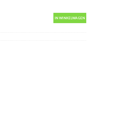
n spuitbus 400ml aantal
IN WINKELWAGEN