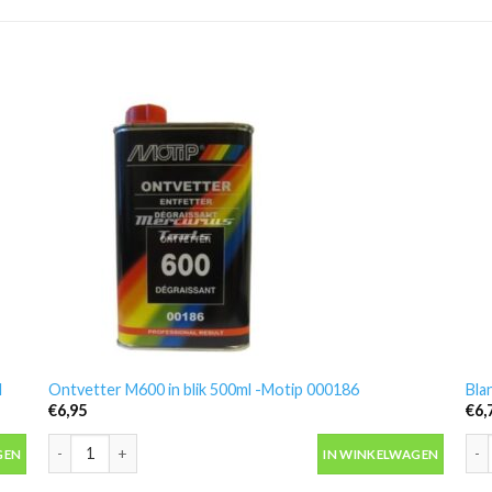
l
Ontvetter M600 in blik 500ml -Motip 000186
Bla
€
6,95
€
6,
 aantal
Ontvetter M600 in blik 500ml -Motip 000186 aantal
Bla
GEN
IN WINKELWAGEN