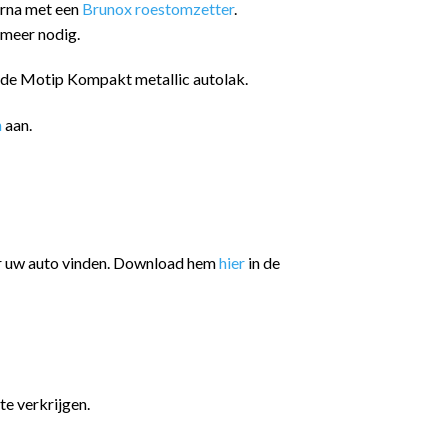
arna met een
Brunox roestomzetter
.
 meer nodig.
n de Motip Kompakt metallic autolak.
n
aan.
or uw auto vinden. Download hem
hier
in de
te verkrijgen.