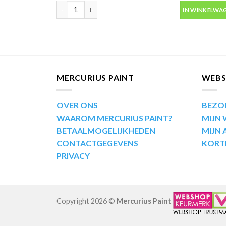
Motip Kompakt 55730 metallic goud autolak in spuitb
IN WINKELWA
MERCURIUS PAINT
WEB
OVER ONS
BEZO
WAAROM MERCURIUS PAINT?
MIJN
BETAALMOGELIJKHEDEN
MIJN
CONTACTGEGEVENS
KORT
PRIVACY
Copyright 2026 ©
Mercurius Paint