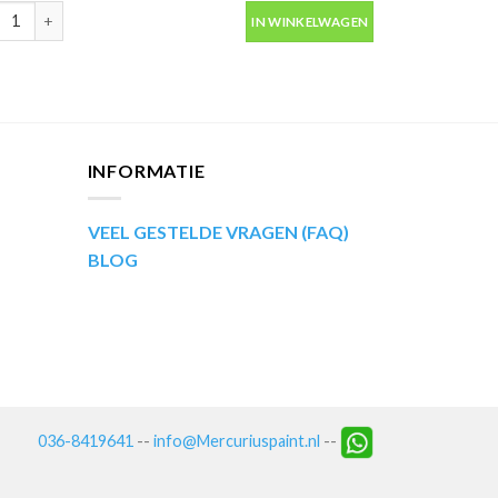
aantal
ip Kompakt 51655 rood metallic autolak in spuitbus 400ml aantal
IN WINKELWAGEN
INFORMATIE
VEEL GESTELDE VRAGEN (FAQ)
BLOG
036-8419641
--
info@Mercuriuspaint.nl
--