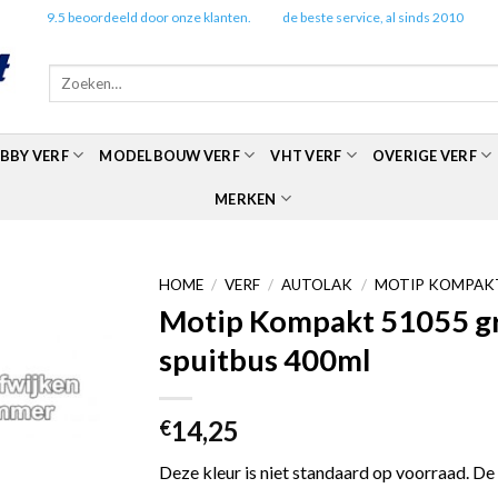
✔️
9.5 beoordeeld door onze klanten.
✔️
de beste service, al sinds 2010
Zoeken
naar:
BBY VERF
MODELBOUW VERF
VHT VERF
OVERIGE VERF
MERKEN
HOME
/
VERF
/
AUTOLAK
/
MOTIP KOMPAKT
Motip Kompakt 51055 grij
spuitbus 400ml
14,25
€
Deze kleur is niet standaard op voorraad. De