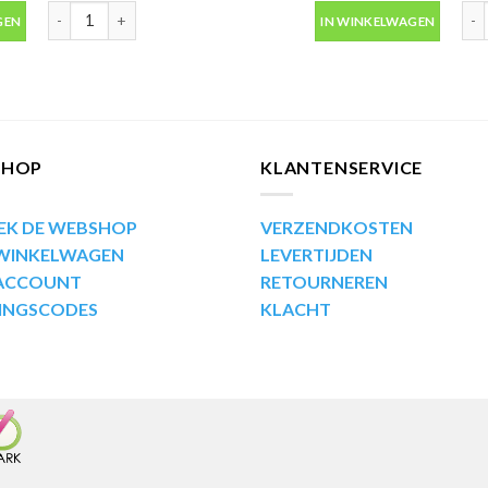
us 400ml aantal
Motip Kompakt 53635 blauw metallic autolak in spuitbus 400ml 
Mot
GEN
IN WINKELWAGEN
SHOP
KLANTENSERVICE
EK DE WEBSHOP
VERZENDKOSTEN
 WINKELWAGEN
LEVERTIJDEN
 ACCOUNT
RETOURNEREN
INGSCODES
KLACHT