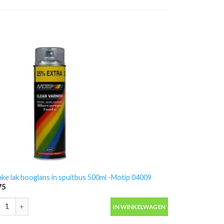
nke lak hooglans in spuitbus 500ml -Motip 04009
75
nke lak hooglans in spuitbus 500ml -Motip 04009 aantal
IN WINKELWAGEN