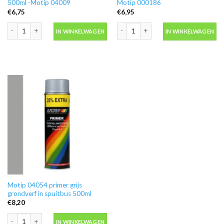
500ml -Motip 04009
Motip 000186
€
6,75
€
6,95
Blanke lak hooglans in spuitbus 500ml -Motip 04009 aantal
Ontvetter M600 in blik 500ml -Motip 
IN WINKELWAGEN
IN WINKELWAGEN
Motip 04054 primer grijs
grondverf in spuitbus 500ml
€
8,20
Motip 04054 primer grijs grondverf in spuitbus 500ml aantal
IN WINKELWAGEN