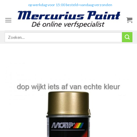
Skip
✔️
op werkdag voor 15:00 besteld=vandaag verzonden
to
content
Zoeken
naar: