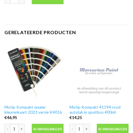
GERELATEERDE PRODUCTEN
Motip Kompakt waaier
Motip Kompakt 41194 rood
kleurenkaart 2023 versie K4016
autolak in spuitbus 400ml
€
46,95
€
14,25
Motip Kompakt waaier kleurenkaart 2023 versie K4016 aantal
Motip Kompakt 41194 rood autolak in
IN WINKELWAGEN
IN WINKELWAGEN