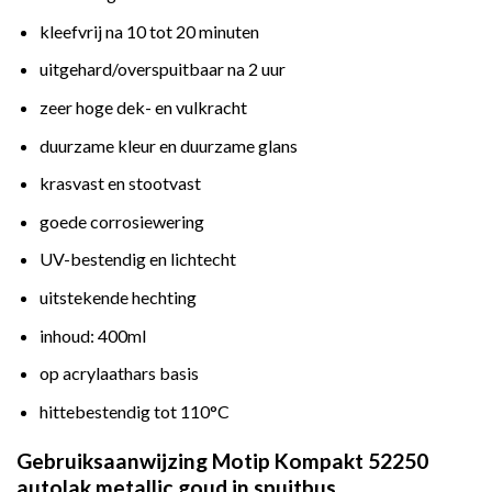
kleefvrij na 10 tot 20 minuten
uitgehard/overspuitbaar na 2 uur
zeer hoge dek- en vulkracht
duurzame kleur en duurzame glans
krasvast en stootvast
goede corrosiewering
UV-bestendig en lichtecht
uitstekende hechting
inhoud: 400ml
op acrylaathars basis
hittebestendig tot 110°C
Gebruiksaanwijzing Motip Kompakt 52250
autolak metallic goud in spuitbus