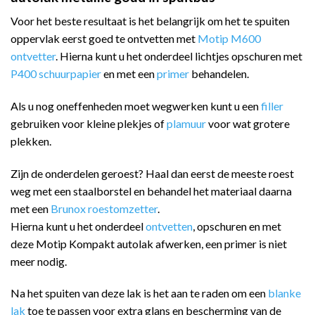
Voor het beste resultaat is het belangrijk om het te spuiten
oppervlak eerst goed te ontvetten met
Motip M600
ontvetter
. Hierna kunt u het onderdeel lichtjes opschuren met
P400 schuurpapier
en met een
primer
behandelen.
Als u nog oneffenheden moet wegwerken kunt u een
filler
gebruiken voor kleine plekjes of
plamuur
voor wat grotere
plekken.
Zijn de onderdelen geroest? Haal dan eerst de meeste roest
weg met een staalborstel en behandel het materiaal daarna
met een
Brunox roestomzetter
.
Hierna kunt u het onderdeel
ontvetten
, opschuren en met
deze Motip Kompakt autolak afwerken, een primer is niet
meer nodig.
Na het spuiten van deze lak is het aan te raden om een
blanke
lak
toe te passen voor extra glans en bescherming van de