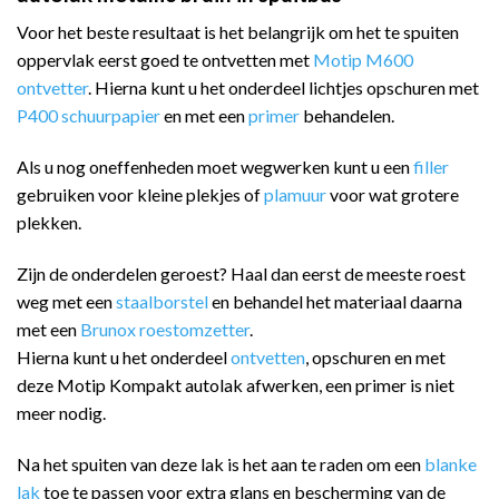
Voor het beste resultaat is het belangrijk om het te spuiten
oppervlak eerst goed te ontvetten met
Motip M600
ontvetter
. Hierna kunt u het onderdeel lichtjes opschuren met
P400 schuurpapier
en met een
primer
behandelen.
Als u nog oneffenheden moet wegwerken kunt u een
filler
gebruiken voor kleine plekjes of
plamuur
voor wat grotere
plekken.
Zijn de onderdelen geroest? Haal dan eerst de meeste roest
weg met een
staalborstel
en behandel het materiaal daarna
met een
Brunox roestomzetter
.
Hierna kunt u het onderdeel
ontvetten
, opschuren en met
deze Motip Kompakt autolak afwerken, een primer is niet
meer nodig.
Na het spuiten van deze lak is het aan te raden om een
blanke
lak
toe te passen voor extra glans en bescherming van de