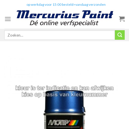
Skip
✔️
op werkdag voor 15:00 besteld=vandaag verzonden
to
content
Zoeken
naar: