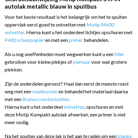
autolak metallic blauw in spuitbus
Voor het beste resultaat is het belangrijk om het te spuiten
oppervlak eerst goed te ontvetten met
Motip M600
ontvetter
. Hierna kunt u het onderdeel lichtjes opschuren met
P400 schuurpapier
en met een
primer
behandelen.
Als u nog oneffenheden moet wegwerken kunt u een
filler
gebruiken voor kleine plekjes of
plamuur
voor wat grotere
plekken.
Zijn de onderdelen geroest? Haal dan eerst de meeste roest
weg met een
staalborstel
en behandel het materiaal daarna
met een
Brunox roestomzetter
.
Hierna kunt u het onderdeel
ontvetten
, opschuren en met
deze Motip Kompakt autolak afwerken, een primer is niet
meer nodig.
Na het spuiten van deze lak is het aan te raden om een
blanke