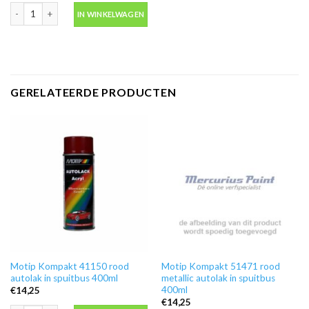
Blanke lak hooglans in spuitbus 500ml -Motip 04009 aantal
IN WINKELWAGEN
GERELATEERDE PRODUCTEN
Motip Kompakt 41150 rood
Motip Kompakt 51471 rood
autolak in spuitbus 400ml
metallic autolak in spuitbus
400ml
€
14,25
€
14,25