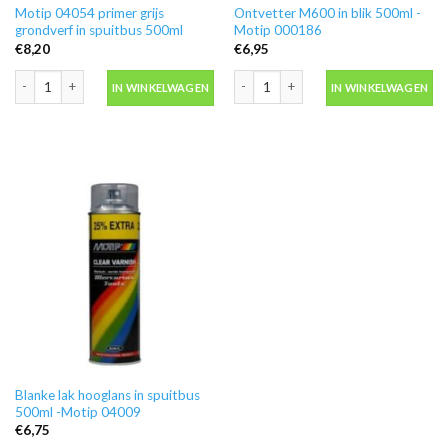
Motip 04054 primer grijs
Ontvetter M600 in blik 500ml -
grondverf in spuitbus 500ml
Motip 000186
€
8,20
€
6,95
Motip 04054 primer grijs grondverf in spuitbus 500ml aantal
Ontvetter M600 in blik 500ml -Motip 
IN WINKELWAGEN
IN WINKELWAGEN
Blanke lak hooglans in spuitbus
500ml -Motip 04009
€
6,75