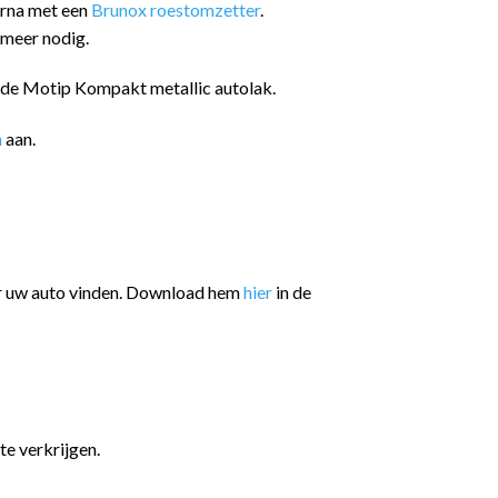
arna met een
Brunox roestomzetter
.
 meer nodig.
n de Motip Kompakt metallic autolak.
n
aan.
or uw auto vinden. Download hem
hier
in de
te verkrijgen.