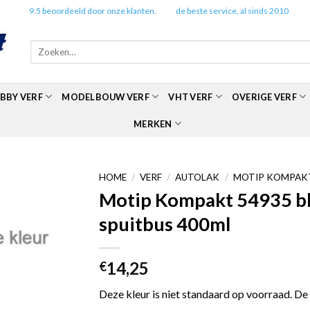
✔️
9.5 beoordeeld door onze klanten.
✔️
de beste service, al sinds 2010
Zoeken
naar:
BBY VERF
MODELBOUW VERF
VHT VERF
OVERIGE VERF
MERKEN
HOME
/
VERF
/
AUTOLAK
/
MOTIP KOMPAKT
Motip Kompakt 54935 bla
spuitbus 400ml
14,25
€
Deze kleur is niet standaard op voorraad. De