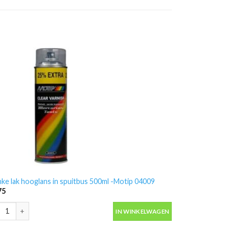
nke lak hooglans in spuitbus 500ml -Motip 04009
75
nke lak hooglans in spuitbus 500ml -Motip 04009 aantal
IN WINKELWAGEN