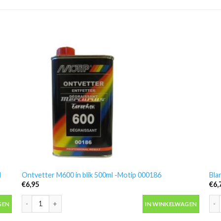
l
Ontvetter M600 in blik 500ml -Motip 000186
Bla
€
6,95
€
6,
 aantal
Ontvetter M600 in blik 500ml -Motip 000186 aantal
Bla
GEN
IN WINKELWAGEN