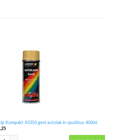
ip Kompakt 43350 geel autolak in spuitbus 400ml
,25
ip Kompakt 43350 geel autolak in spuitbus 400ml aantal