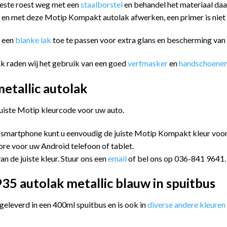
eeste roest weg met een
staalborstel
en behandel het materiaal da
n en met deze Motip Kompakt autolak afwerken, een primer is niet
m een
blanke lak
toe te passen voor extra glans en bescherming va
k raden wij het gebruik van een goed
verfmasker
en
handschoene
tallic autolak
juiste Motip kleurcode voor uw auto.
 smartphone kunt u eenvoudig de juiste Motip Kompakt kleur vo
ore voor uw Android telefoon of tablet.
an de juiste kleur. Stuur ons een
email
of bel ons op 036-841 9641.
5 autolak metallic blauw in spuitbus
leverd in een 400ml spuitbus en is ook in
diverse andere kleuren