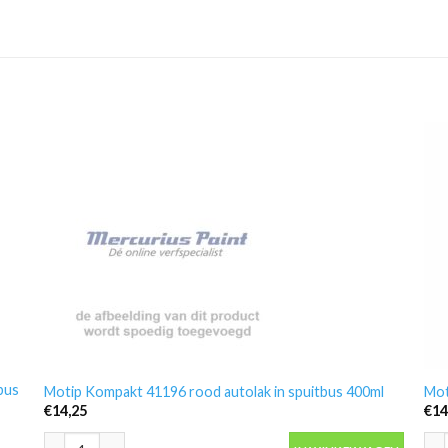
bus
Motip Kompakt 41196 rood autolak in spuitbus 400ml
Mot
€
14,25
€
14
Motip Kompakt 41196 rood autolak in spuitbus 400ml aantal
Mot