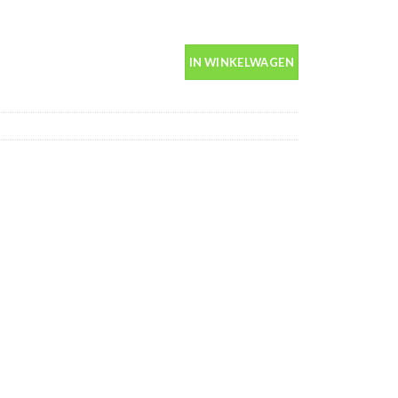
in spuitbus 400ml aantal
IN WINKELWAGEN