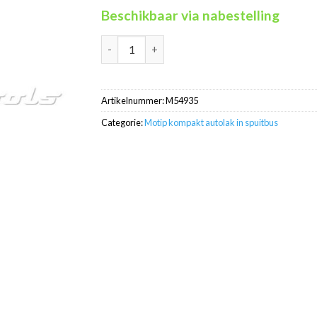
Beschikbaar via nabestelling
Motip Kompakt 54935 blauw metallic autolak 
Artikelnummer:
M54935
Categorie:
Motip kompakt autolak in spuitbus