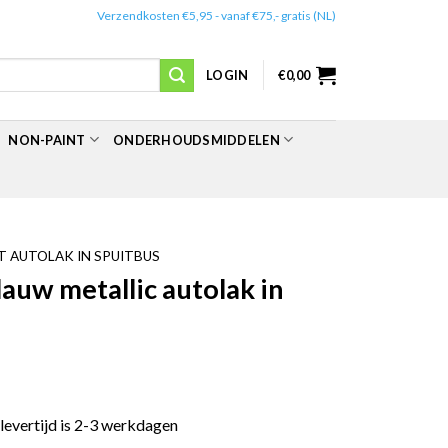
✔️
Verzendkosten €5,95 - vanaf €75,- gratis (NL)
LOGIN
€
0,00
NON-PAINT
ONDERHOUDSMIDDELEN
 AUTOLAK IN SPUITBUS
uw metallic autolak in
 levertijd is 2-3 werkdagen