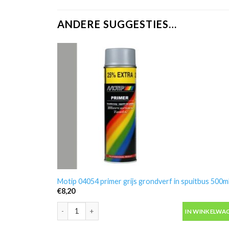
ANDERE SUGGESTIES…
Motip 04054 primer grijs grondverf in spuitbus 500m
€
8,20
Motip 04054 primer grijs grondverf in spuitbus 500ml
IN WINKELWA