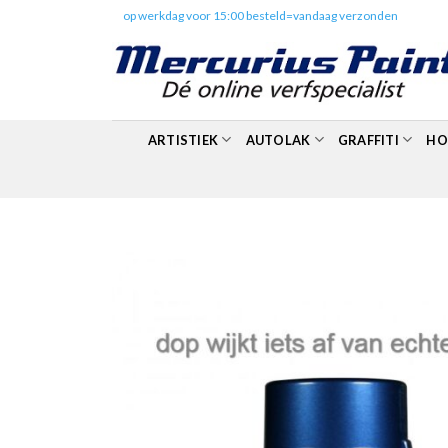
Skip
✔️
op werkdag voor 15:00 besteld=vandaag verzonden
to
content
ARTISTIEK
AUTOLAK
GRAFFITI
HO