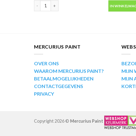
Motip Kompakt 53561 blauw metallic autolak in spuit
IN WINKELWA
MERCURIUS PAINT
WEB
OVER ONS
BEZO
WAAROM MERCURIUS PAINT?
MIJN
BETAALMOGELIJKHEDEN
MIJN
CONTACTGEGEVENS
KORT
PRIVACY
Copyright 2026 ©
Mercurius Paint