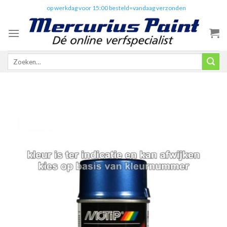
Skip
✔️
op werkdag voor 15:00 besteld=vandaag verzonden
to
content
Zoeken
naar: