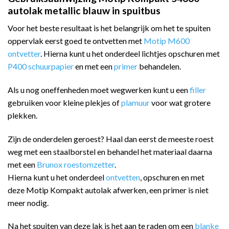
autolak metallic blauw in spuitbus
Voor het beste resultaat is het belangrijk om het te spuiten
oppervlak eerst goed te ontvetten met
Motip M600
ontvetter
. Hierna kunt u het onderdeel lichtjes opschuren met
P400 schuurpapier
en met een
primer
behandelen.
Als u nog oneffenheden moet wegwerken kunt u een
filler
gebruiken voor kleine plekjes of
plamuur
voor wat grotere
plekken.
Zijn de onderdelen geroest? Haal dan eerst de meeste roest
weg met een staalborstel en behandel het materiaal daarna
met een
Brunox roestomzetter
.
Hierna kunt u het onderdeel
ontvetten
, opschuren en met
deze Motip Kompakt autolak afwerken, een primer is niet
meer nodig.
Na het spuiten van deze lak is het aan te raden om een
blanke