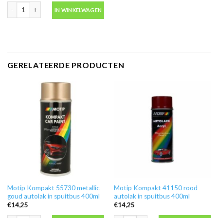
Blanke lak hooglans in spuitbus 500ml -Motip 04009 aantal
IN WINKELWAGEN
GERELATEERDE PRODUCTEN
Motip Kompakt 55730 metallic
Motip Kompakt 41150 rood
goud autolak in spuitbus 400ml
autolak in spuitbus 400ml
€
14,25
€
14,25