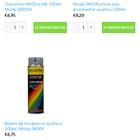
Ontvetter M600 in blik 500ml -
Motip 04054 primer grijs
Motip 000186
grondverf in spuitbus 500ml
€
6,95
€
8,20
Ontvetter M600 in blik 500ml -Motip 000186 aantal
Motip 04054 primer grijs grondverf in
IN WINKELWAGEN
IN WINKELWAGEN
Blanke lak hooglans in spuitbus
500ml -Motip 04009
€
6,75