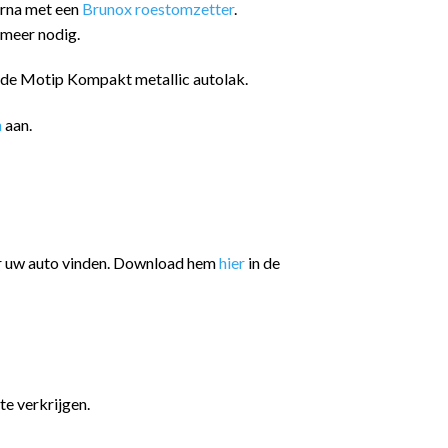
arna met een
Brunox roestomzetter
.
 meer nodig.
n de Motip Kompakt metallic autolak.
n
aan.
or uw auto vinden. Download hem
hier
in de
te verkrijgen.