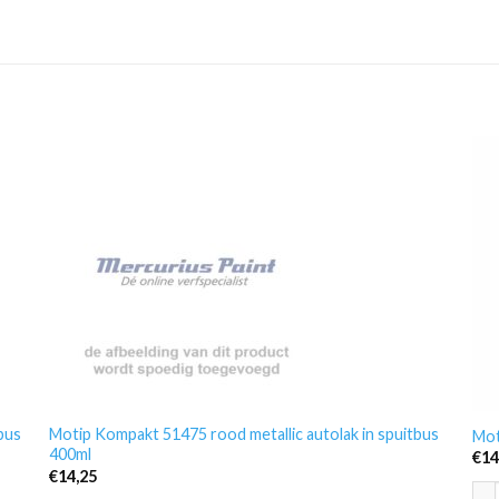
bus
Motip Kompakt 51475 rood metallic autolak in spuitbus
Mot
400ml
€
14
€
14,25
Mot