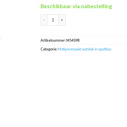
Beschikbaar via nabestelling
Motip Kompakt 54598 blauw metallic autolak 
Artikelnummer:
M54598
Categorie:
Motip kompakt autolak in spuitbus