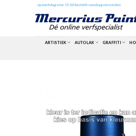
Skip
✔️
op werkdag voor 15:00 besteld=vandaag verzonden
to
content
ARTISTIEK
AUTOLAK
GRAFFITI
HO