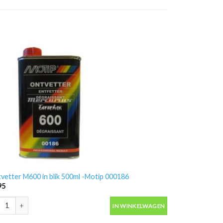
vetter M600 in blik 500ml -Motip 000186
95
vetter M600 in blik 500ml -Motip 000186 aantal
IN WINKELWAGEN