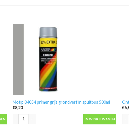
Motip 04054 primer grijs grondverf in spuitbus 500ml
Ont
€
8,20
€
6,
antal
Motip 04054 primer grijs grondverf in spuitbus 500ml aantal
Ont
GEN
IN WINKELWAGEN