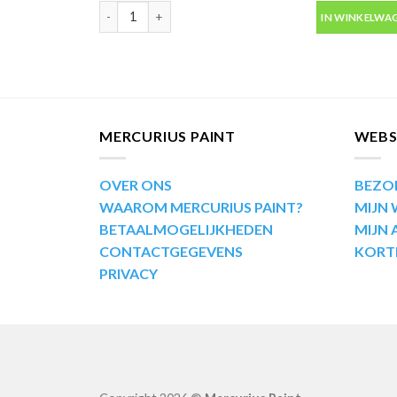
Motip Kompakt 53561 blauw metallic autolak in spuit
IN WINKELWA
MERCURIUS PAINT
WEB
OVER ONS
BEZO
WAAROM MERCURIUS PAINT?
MIJN
BETAALMOGELIJKHEDEN
MIJN
CONTACTGEGEVENS
KORT
PRIVACY