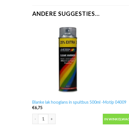
ANDERE SUGGESTIES…
Blanke lak hooglans in spuitbus 500ml -Motip 04009
€
6,75
Blanke lak hooglans in spuitbus 500ml -Motip 04009 a
IN WINKELWA