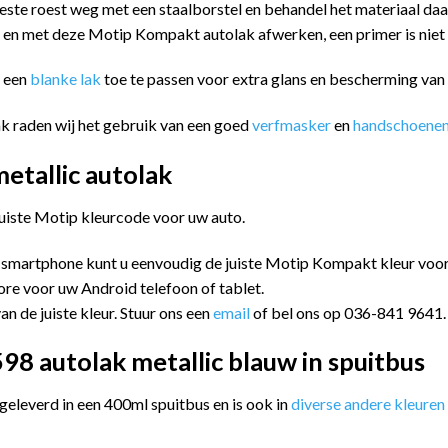
este roest weg met een staalborstel en behandel het materiaal da
n en met deze Motip Kompakt autolak afwerken, een primer is niet
m een
blanke lak
toe te passen voor extra glans en bescherming va
k raden wij het gebruik van een goed
verfmasker
en
handschoene
tallic autolak
juiste Motip kleurcode voor uw auto.
 smartphone kunt u eenvoudig de juiste Motip Kompakt kleur vo
ore voor uw Android telefoon of tablet.
an de juiste kleur. Stuur ons een
email
of bel ons op 036-841 9641.
8 autolak metallic blauw in spuitbus
leverd in een 400ml spuitbus en is ook in
diverse andere kleuren