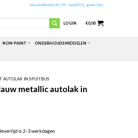
✔️
Verzendkosten €5,95 - vanaf €75,- gratis (NL)
LOGIN
€
0,00
NON-PAINT
ONDERHOUDSMIDDELEN
 AUTOLAK IN SPUITBUS
uw metallic autolak in
 levertijd is 2-3 werkdagen