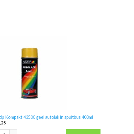
ip Kompakt 43500 geel autolak in spuitbus 400ml
,25
ip Kompakt 43500 geel autolak in spuitbus 400ml aantal