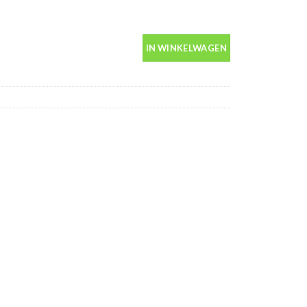
in spuitbus 400ml aantal
IN WINKELWAGEN