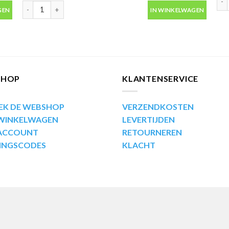
bus 400ml aantal
Motip Kompakt 51475 rood metallic autolak in spuitbus 400ml a
GEN
IN WINKELWAGEN
SHOP
KLANTENSERVICE
EK DE WEBSHOP
VERZENDKOSTEN
 WINKELWAGEN
LEVERTIJDEN
 ACCOUNT
RETOURNEREN
INGSCODES
KLACHT