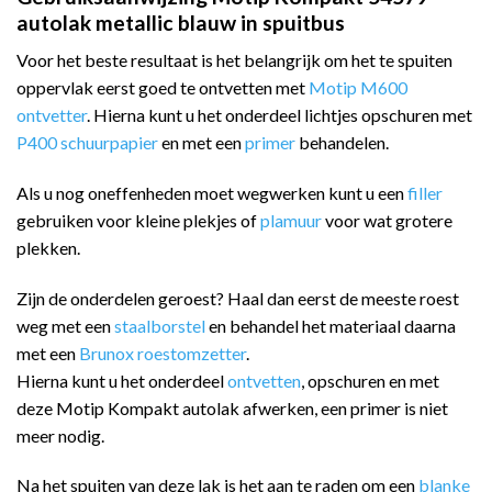
autolak metallic blauw in spuitbus
Voor het beste resultaat is het belangrijk om het te spuiten
oppervlak eerst goed te ontvetten met
Motip M600
ontvetter
. Hierna kunt u het onderdeel lichtjes opschuren met
P400 schuurpapier
en met een
primer
behandelen.
Als u nog oneffenheden moet wegwerken kunt u een
filler
gebruiken voor kleine plekjes of
plamuur
voor wat grotere
plekken.
Zijn de onderdelen geroest? Haal dan eerst de meeste roest
weg met een
staalborstel
en behandel het materiaal daarna
met een
Brunox roestomzetter
.
Hierna kunt u het onderdeel
ontvetten
, opschuren en met
deze Motip Kompakt autolak afwerken, een primer is niet
meer nodig.
Na het spuiten van deze lak is het aan te raden om een
blanke