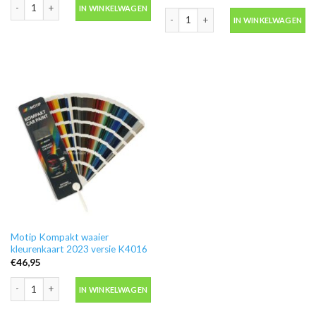
Motip Kompakt 44562 groen autolak in spuitbus 400ml aantal
IN WINKELWAGEN
Motip Kompakt 53870 blauw metallic a
IN WINKELWAGEN
Motip Kompakt waaier
kleurenkaart 2023 versie K4016
€
46,95
Motip Kompakt waaier kleurenkaart 2023 versie K4016 aantal
IN WINKELWAGEN