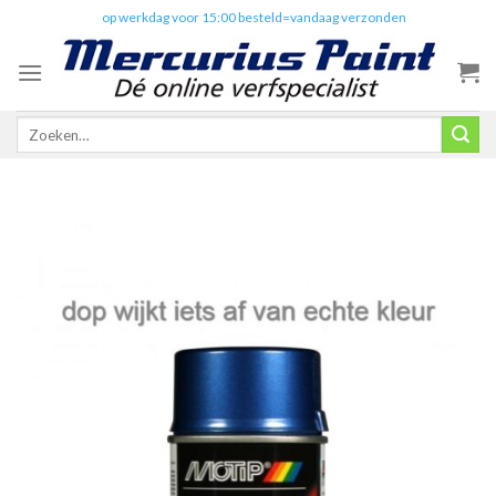
Skip
✔️
op werkdag voor 15:00 besteld=vandaag verzonden
to
content
Zoeken
naar: