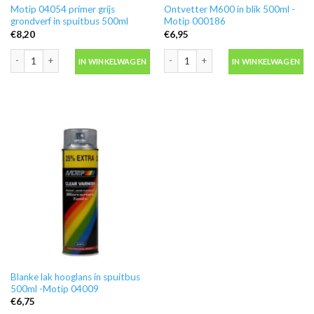
Motip 04054 primer grijs
Ontvetter M600 in blik 500ml -
grondverf in spuitbus 500ml
Motip 000186
€
8,20
€
6,95
Motip 04054 primer grijs grondverf in spuitbus 500ml aantal
Ontvetter M600 in blik 500ml -Motip 
IN WINKELWAGEN
IN WINKELWAGEN
Blanke lak hooglans in spuitbus
500ml -Motip 04009
€
6,75