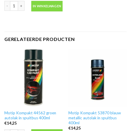
Blanke lak hooglans in spuitbus 500ml -Motip 04009 aantal
IN WINKELWAGEN
GERELATEERDE PRODUCTEN
Motip Kompakt 44562 groen
Motip Kompakt 53870 blauw
autolak in spuitbus 400ml
metallic autolak in spuitbus
400ml
€
14,25
€
14,25