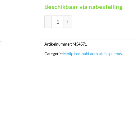
Beschikbaar via nabestelling
Motip Kompakt 54571 blauw metallic autolak 
Artikelnummer:
M54571
Categorie:
Motip kompakt autolak in spuitbus