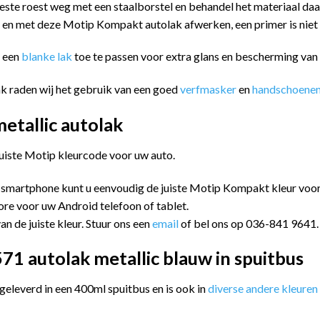
este roest weg met een staalborstel en behandel het materiaal da
n en met deze Motip Kompakt autolak afwerken, een primer is niet
m een
blanke lak
toe te passen voor extra glans en bescherming va
k raden wij het gebruik van een goed
verfmasker
en
handschoene
tallic autolak
juiste Motip kleurcode voor uw auto.
 smartphone kunt u eenvoudig de juiste Motip Kompakt kleur vo
ore voor uw Android telefoon of tablet.
an de juiste kleur. Stuur ons een
email
of bel ons op 036-841 9641.
1 autolak metallic blauw in spuitbus
leverd in een 400ml spuitbus en is ook in
diverse andere kleuren