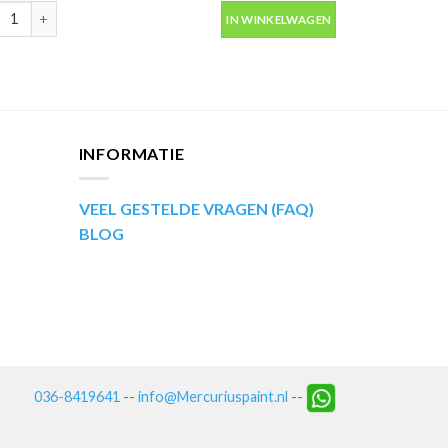
ip Kompakt 53561 blauw metallic autolak in spuitbus 400ml aantal
IN WINKELWAGEN
INFORMATIE
VEEL GESTELDE VRAGEN (FAQ)
BLOG
036-8419641
--
info@Mercuriuspaint.nl
--