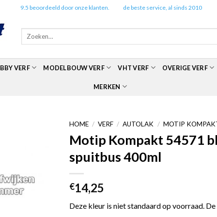
✔️
9.5 beoordeeld door onze klanten.
✔️
de beste service, al sinds 2010
Zoeken
naar:
BBY VERF
MODELBOUW VERF
VHT VERF
OVERIGE VERF
MERKEN
HOME
/
VERF
/
AUTOLAK
/
MOTIP KOMPAKT
Motip Kompakt 54571 bla
spuitbus 400ml
14,25
€
Deze kleur is niet standaard op voorraad. De