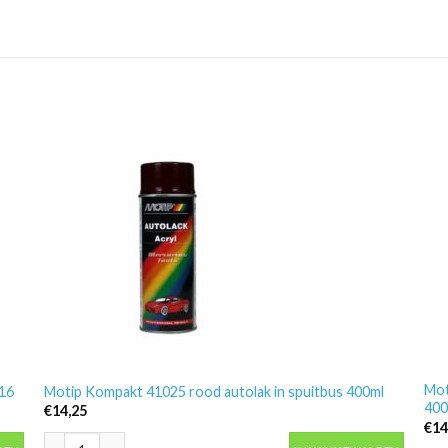
Mot
016
Motip Kompakt 41025 rood autolak in spuitbus 400ml
400
€
14,25
€
14
6 aantal
Motip Kompakt 41025 rood autolak in spuitbus 400ml aantal