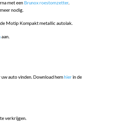
arna met een
Brunox roestomzetter
.
 meer nodig.
n de Motip Kompakt metallic autolak.
n
aan.
or uw auto vinden. Download hem
hier
in de
te verkrijgen.