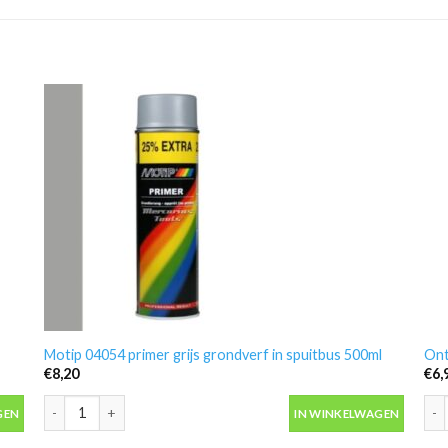
Motip 04054 primer grijs grondverf in spuitbus 500ml
Ont
€
8,20
€
6,
antal
Motip 04054 primer grijs grondverf in spuitbus 500ml aantal
Ont
GEN
IN WINKELWAGEN