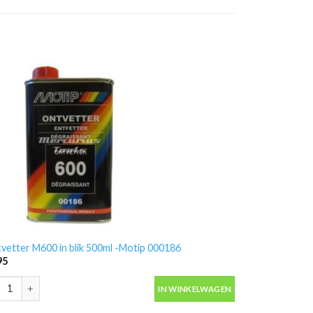
vetter M600 in blik 500ml -Motip 000186
95
vetter M600 in blik 500ml -Motip 000186 aantal
IN WINKELWAGEN