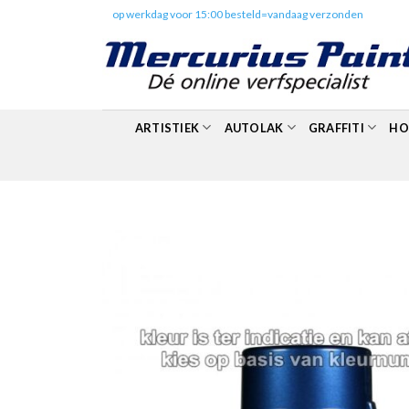
Skip
✔️
op werkdag voor 15:00 besteld=vandaag verzonden
to
content
ARTISTIEK
AUTOLAK
GRAFFITI
HO