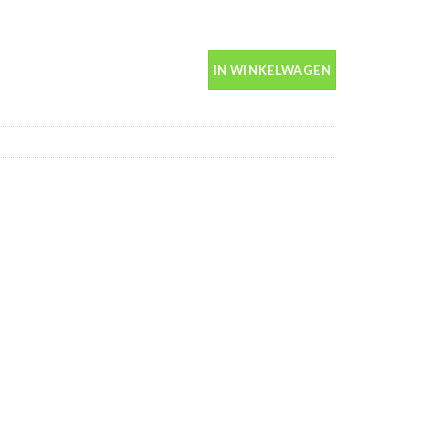
in spuitbus 400ml aantal
IN WINKELWAGEN