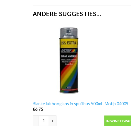
ANDERE SUGGESTIES…
Blanke lak hooglans in spuitbus 500ml -Motip 04009
€
6,75
Blanke lak hooglans in spuitbus 500ml -Motip 04009 a
IN WINKELWA