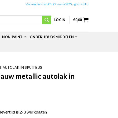
✔️
Verzendkosten €5,95 - vanaf €75,- gratis (NL)
LOGIN
€
0,00
NON-PAINT
ONDERHOUDSMIDDELEN
 AUTOLAK IN SPUITBUS
uw metallic autolak in
 levertijd is 2-3 werkdagen