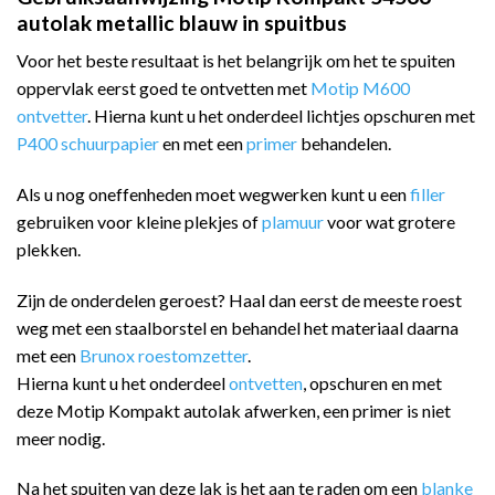
autolak metallic blauw in spuitbus
Voor het beste resultaat is het belangrijk om het te spuiten
oppervlak eerst goed te ontvetten met
Motip M600
ontvetter
. Hierna kunt u het onderdeel lichtjes opschuren met
P400 schuurpapier
en met een
primer
behandelen.
Als u nog oneffenheden moet wegwerken kunt u een
filler
gebruiken voor kleine plekjes of
plamuur
voor wat grotere
plekken.
Zijn de onderdelen geroest? Haal dan eerst de meeste roest
weg met een staalborstel en behandel het materiaal daarna
met een
Brunox roestomzetter
.
Hierna kunt u het onderdeel
ontvetten
, opschuren en met
deze Motip Kompakt autolak afwerken, een primer is niet
meer nodig.
Na het spuiten van deze lak is het aan te raden om een
blanke