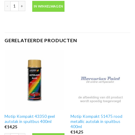
Motip 04054 primer grijs grondverf in spuitbus 500ml aantal
IN WINKELWAGEN
GERELATEERDE PRODUCTEN
Motip Kompakt 43350 geel
Motip Kompakt 51475 rood
autolak in spuitbus 400ml
metallic autolak in spuitbus
400ml
€
14,25
€
14,25