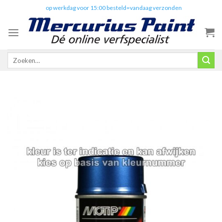
Skip
✔️
op werkdag voor 15:00 besteld=vandaag verzonden
to
content
Zoeken
naar: