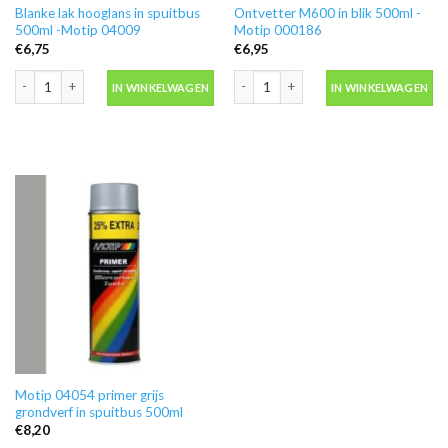
Blanke lak hooglans in spuitbus
Ontvetter M600 in blik 500ml -
500ml -Motip 04009
Motip 000186
€
6,75
€
6,95
Blanke lak hooglans in spuitbus 500ml -Motip 04009 aantal
Ontvetter M600 in blik 500ml -Motip 
IN WINKELWAGEN
IN WINKELWAGEN
Motip 04054 primer grijs
grondverf in spuitbus 500ml
€
8,20