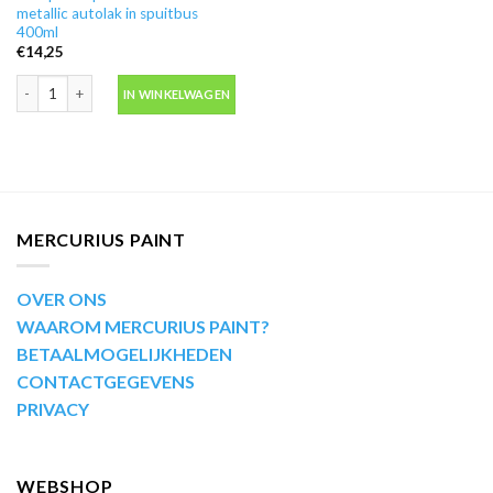
metallic autolak in spuitbus
400ml
€
14,25
Motip Kompakt 51471 rood metallic autolak in spuitbus 400ml aantal
IN WINKELWAGEN
MERCURIUS PAINT
OVER ONS
WAAROM MERCURIUS PAINT?
BETAALMOGELIJKHEDEN
CONTACTGEGEVENS
PRIVACY
WEBSHOP