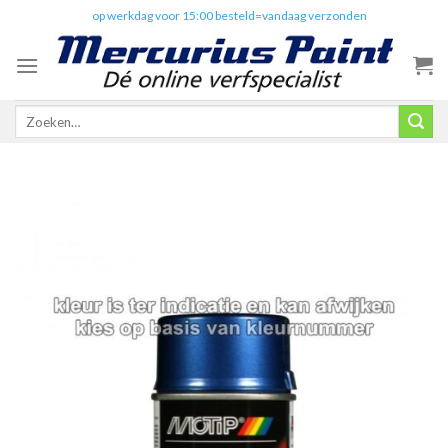
Skip
✔️
op werkdag voor 15:00 besteld=vandaag verzonden
to
content
Zoeken
naar: