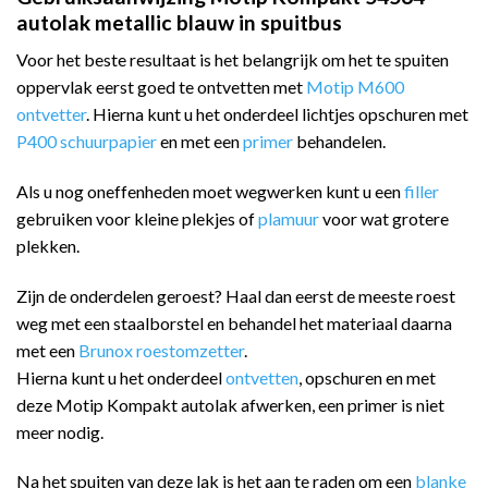
autolak metallic blauw in spuitbus
Voor het beste resultaat is het belangrijk om het te spuiten
oppervlak eerst goed te ontvetten met
Motip M600
ontvetter
. Hierna kunt u het onderdeel lichtjes opschuren met
P400 schuurpapier
en met een
primer
behandelen.
Als u nog oneffenheden moet wegwerken kunt u een
filler
gebruiken voor kleine plekjes of
plamuur
voor wat grotere
plekken.
Zijn de onderdelen geroest? Haal dan eerst de meeste roest
weg met een staalborstel en behandel het materiaal daarna
met een
Brunox roestomzetter
.
Hierna kunt u het onderdeel
ontvetten
, opschuren en met
deze Motip Kompakt autolak afwerken, een primer is niet
meer nodig.
Na het spuiten van deze lak is het aan te raden om een
blanke