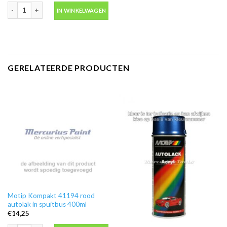
Blanke lak hooglans in spuitbus 500ml -Motip 04009 aantal
IN WINKELWAGEN
GERELATEERDE PRODUCTEN
Motip Kompakt 41194 rood
autolak in spuitbus 400ml
€
14,25