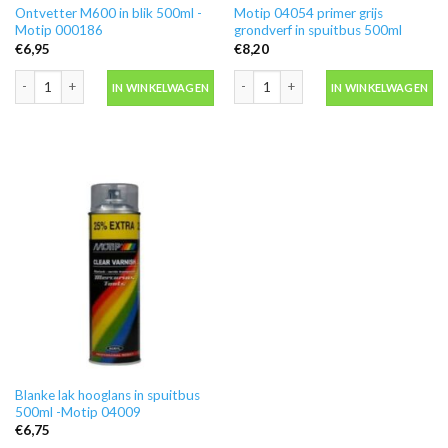
Ontvetter M600 in blik 500ml -
Motip 04054 primer grijs
Motip 000186
grondverf in spuitbus 500ml
€
6,95
€
8,20
Ontvetter M600 in blik 500ml -Motip 000186 aantal
Motip 04054 primer grijs grondverf in
IN WINKELWAGEN
IN WINKELWAGEN
Blanke lak hooglans in spuitbus
500ml -Motip 04009
€
6,75