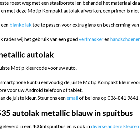
este roest weg met een staalborstel en behandel het materiaal da
n en met deze Motip Kompakt autolak afwerken, een primer is niet
m een
blanke lak
toe te passen voor extra glans en bescherming va
k raden wij het gebruik van een goed
verfmasker
en
handschoene
tallic autolak
juiste Motip kleurcode voor uw auto.
 smartphone kunt u eenvoudig de juiste Motip Kompakt kleur vo
ore voor uw Android telefoon of tablet.
an de juiste kleur. Stuur ons een
email
of bel ons op 036-841 9641.
5 autolak metallic blauw in spuitbus
leverd in een 400ml spuitbus en is ook in
diverse andere kleuren