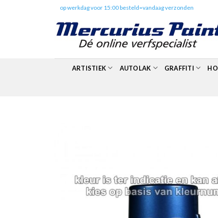
Skip
✔️
op werkdag voor 15:00 besteld=vandaag verzonden
to
content
ARTISTIEK
AUTOLAK
GRAFFITI
HO