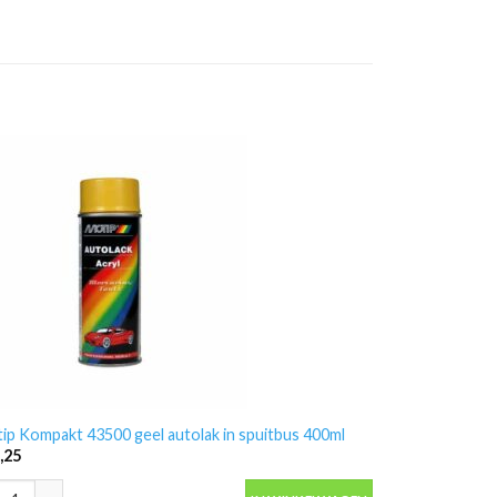
ip Kompakt 43500 geel autolak in spuitbus 400ml
,25
ip Kompakt 43500 geel autolak in spuitbus 400ml aantal