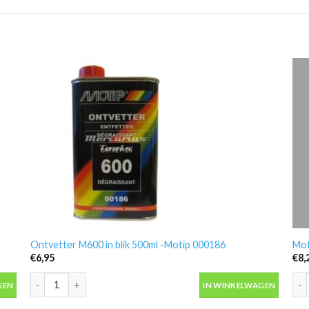
Ontvetter M600 in blik 500ml -Motip 000186
Mot
€
6,95
€
8,
antal
Ontvetter M600 in blik 500ml -Motip 000186 aantal
Mot
GEN
IN WINKELWAGEN