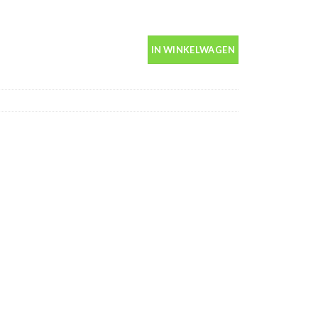
in spuitbus 400ml aantal
IN WINKELWAGEN