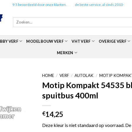
✔️
9.5 beoordeeld door onze klanten.
✔️
de beste service, al sinds 2010
Zoeken
naar:
BBY VERF
MODELBOUW VERF
VHT VERF
OVERIGE VERF
MERKEN
HOME
/
VERF
/
AUTOLAK
/
MOTIP KOMPAKT
Motip Kompakt 54535 bla
spuitbus 400ml
14,25
€
Deze kleur is niet standaard op voorraad. De