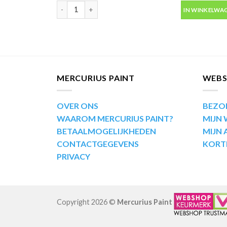
Motip Kompakt 53635 blauw metallic autolak in spuit
IN WINKELWA
MERCURIUS PAINT
WEB
OVER ONS
BEZO
WAAROM MERCURIUS PAINT?
MIJN
BETAALMOGELIJKHEDEN
MIJN
CONTACTGEGEVENS
KORT
PRIVACY
Copyright 2026 ©
Mercurius Paint