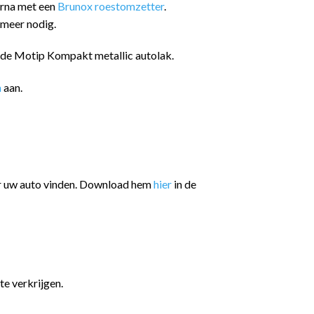
arna met een
Brunox roestomzetter
.
 meer nodig.
n de Motip Kompakt metallic autolak.
n
aan.
or uw auto vinden. Download hem
hier
in de
te verkrijgen.