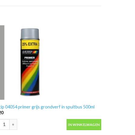
ip 04054 primer grijs grondverf in spuitbus 500ml
20
ip 04054 primer grijs grondverf in spuitbus 500ml aantal
IN WINKELWAGEN