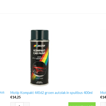
bus
Motip Kompakt 44562 groen autolak in spuitbus 400ml
Mot
€
14,25
€
14
Motip Kompakt 44562 groen autolak in spuitbus 400ml aantal
Mot