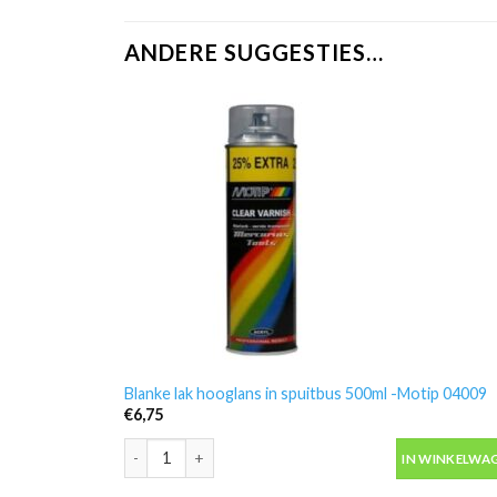
ANDERE SUGGESTIES…
Blanke lak hooglans in spuitbus 500ml -Motip 04009
€
6,75
Blanke lak hooglans in spuitbus 500ml -Motip 04009 a
IN WINKELWA