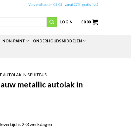
✔️
Verzendkosten €5,95 - vanaf €75,- gratis (NL)
LOGIN
€
0,00
NON-PAINT
ONDERHOUDSMIDDELEN
 AUTOLAK IN SPUITBUS
uw metallic autolak in
 levertijd is 2-3 werkdagen