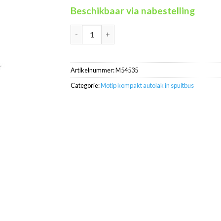
Beschikbaar via nabestelling
Motip Kompakt 54535 blauw metallic autolak 
Artikelnummer:
M54535
Categorie:
Motip kompakt autolak in spuitbus