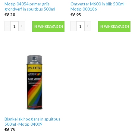
Motip 04054 primer grijs
Ontvetter M600 in blik 500ml -
grondverf in spuitbus 500ml
Motip 000186
€
8,20
€
6,95
Motip 04054 primer grijs grondverf in spuitbus 500ml aantal
Ontvetter M600 in blik 500ml -Motip 
IN WINKELWAGEN
IN WINKELWAGEN
Blanke lak hooglans in spuitbus
500ml -Motip 04009
€
6,75