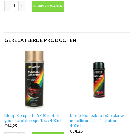
Blanke lak hooglans in spuitbus 500ml -Motip 04009 aantal
IN WINKELWAGEN
GERELATEERDE PRODUCTEN
Motip Kompakt 55730 metallic
Motip Kompakt 53635 blauw
goud autolak in spuitbus 400ml
metallic autolak in spuitbus
400ml
€
14,25
€
14,25