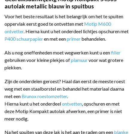
autolak metallic blauw in spuitbus
Voor het beste resultaat is het belangrijk om het te spuiten
oppervlak eerst goed te ontvetten met
Motip M600
ontvetter
. Hierna kunt u het onderdeel lichtjes opschuren met
P400 schuurpapier
en met een
primer
behandelen.
Als u nog oneffenheden moet wegwerken kunt u een
filler
gebruiken voor kleine plekjes of
plamuur
voor wat grotere
plekken.
Zijn de onderdelen geroest? Haal dan eerst de meeste roest
weg met een staalborstel en behandel het materiaal daarna
met een
Brunox roestomzetter
.
Hierna kunt u het onderdeel
ontvetten
, opschuren en met
deze Motip Kompakt autolak afwerken, een primer is niet
meer nodig.
Na het spuiten van deze lak is het aan te raden om een
blanke