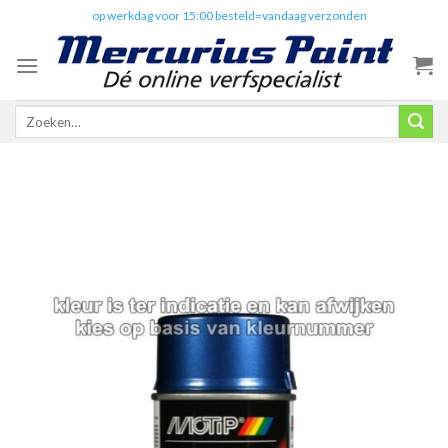
Skip
✔️
op werkdag voor 15:00 besteld=vandaag verzonden
to
content
Zoeken
naar: