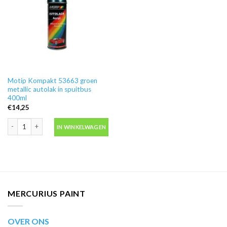
Motip Kompakt 53663 groen
metallic autolak in spuitbus
400ml
€
14,25
Motip Kompakt 53663 groen metallic autolak in spuitbus 400ml aantal
IN WINKELWAGEN
MERCURIUS PAINT
OVER ONS