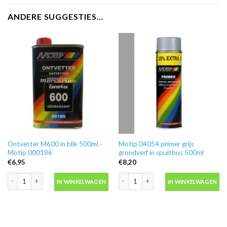
ANDERE SUGGESTIES…
Ontvetter M600 in blik 500ml -
Motip 04054 primer grijs
Motip 000186
grondverf in spuitbus 500ml
€
6,95
€
8,20
Ontvetter M600 in blik 500ml -Motip 000186 aantal
Motip 04054 primer grijs grondverf in
IN WINKELWAGEN
IN WINKELWAGEN