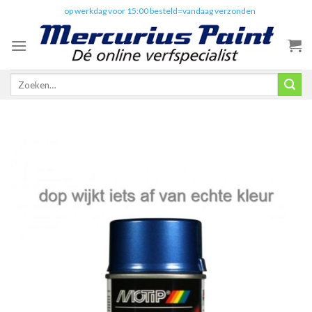
Skip
✔️
op werkdag voor 15:00 besteld=vandaag verzonden
to
content
Zoeken
naar: