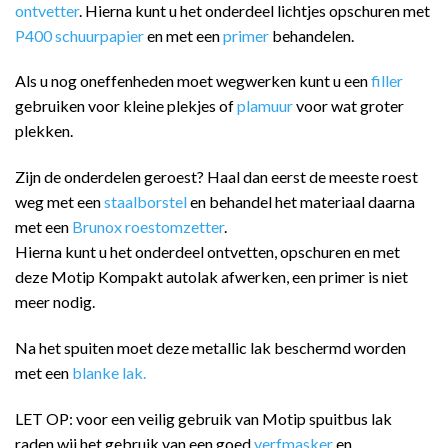
ontvetter
. Hierna kunt u het onderdeel lichtjes opschuren met
P400 schuurpapier
en met een
primer
behandelen.
Als u nog oneffenheden moet wegwerken kunt u een
filler
gebruiken voor kleine plekjes of
plamuur
voor wat groter
plekken.
Zijn de onderdelen geroest? Haal dan eerst de meeste roest
weg met een
staalborstel
en behandel het materiaal daarna
met een
Brunox roestomzetter
.
Hierna kunt u het onderdeel ontvetten, opschuren en met
deze Motip Kompakt autolak afwerken, een primer is niet
meer nodig.
Na het spuiten moet deze metallic lak beschermd worden
met een
blanke lak.
LET OP: voor een veilig gebruik van Motip spuitbus lak
raden wij het gebruik van een goed
verfmasker
en