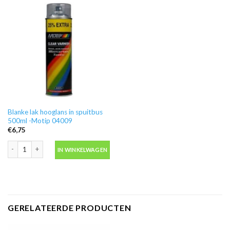
Blanke lak hooglans in spuitbus
500ml -Motip 04009
€
6,75
Blanke lak hooglans in spuitbus 500ml -Motip 04009 aantal
IN WINKELWAGEN
GERELATEERDE PRODUCTEN