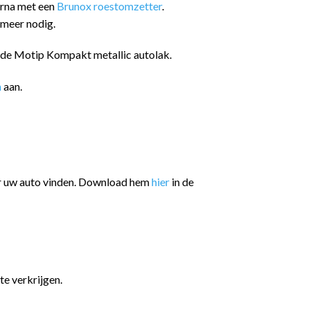
arna met een
Brunox roestomzetter
.
 meer nodig.
n de Motip Kompakt metallic autolak.
n
aan.
or uw auto vinden. Download hem
hier
in de
te verkrijgen.