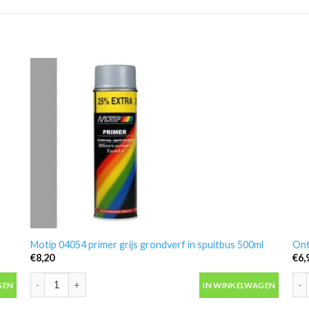
Motip 04054 primer grijs grondverf in spuitbus 500ml
Ont
€
8,20
€
6,
antal
Motip 04054 primer grijs grondverf in spuitbus 500ml aantal
Ont
GEN
IN WINKELWAGEN