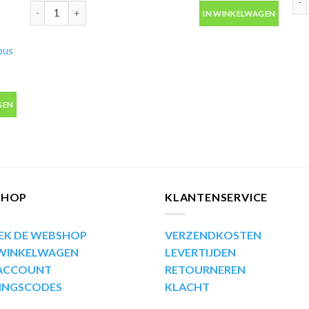
Motip Kompakt 53561 blauw metallic autolak in spuitbus 400ml 
IN WINKELWAGEN
bus
bus 400ml aantal
GEN
SHOP
KLANTENSERVICE
EK DE WEBSHOP
VERZENDKOSTEN
 WINKELWAGEN
LEVERTIJDEN
 ACCOUNT
RETOURNEREN
INGSCODES
KLACHT