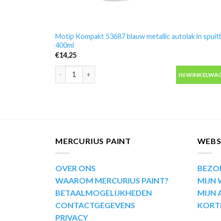
Motip Kompakt 53687 blauw metallic autolak in spuit
400ml
€
14,25
Motip Kompakt 53687 blauw metallic autolak in spuit
IN WINKELWA
MERCURIUS PAINT
WEB
OVER ONS
BEZO
WAAROM MERCURIUS PAINT?
MIJN
BETAALMOGELIJKHEDEN
MIJN
CONTACTGEGEVENS
KORT
PRIVACY