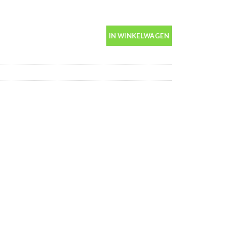
in spuitbus 400ml aantal
IN WINKELWAGEN