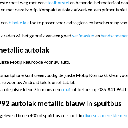
eeste roest weg met een
staalborstel
en behandel het materiaal da
n en met deze Motip Kompakt autolak afwerken, een primer is niet
m een
blanke lak
toe te passen voor extra glans en bescherming va
k raden wij het gebruik van een goed
verfmasker
en
handschoene
tallic autolak
juiste Motip kleurcode voor uw auto.
 smartphone kunt u eenvoudig de juiste Motip Kompakt kleur vo
ore voor uw Android telefoon of tablet.
an de juiste kleur. Stuur ons een
email
of bel ons op 036-841 9641.
2 autolak metallic blauw in spuitbus
leverd in een 400ml spuitbus en is ook in
diverse andere kleuren