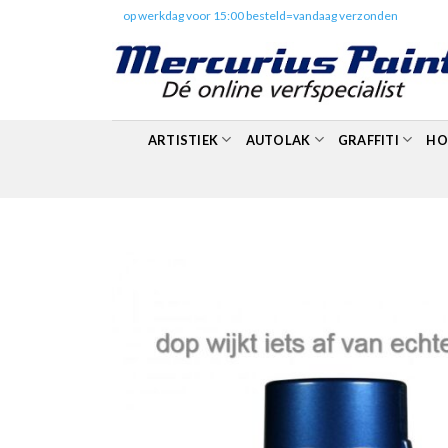
Skip
✔️
op werkdag voor 15:00 besteld=vandaag verzonden
to
content
ARTISTIEK
AUTOLAK
GRAFFITI
HO