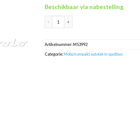
Beschikbaar via nabestelling
Motip Kompakt 53992 blauw metallic autolak 
Artikelnummer:
M53992
Categorie:
Motip kompakt autolak in spuitbus