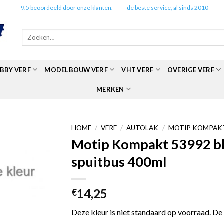
✔️
9.5 beoordeeld door onze klanten.
✔️
de beste service, al sinds 2010
Zoeken
naar:
BBY VERF
MODELBOUW VERF
VHT VERF
OVERIGE VERF
MERKEN
HOME
/
VERF
/
AUTOLAK
/
MOTIP KOMPAKT
Motip Kompakt 53992 bla
spuitbus 400ml
14,25
€
Deze kleur is niet standaard op voorraad. De