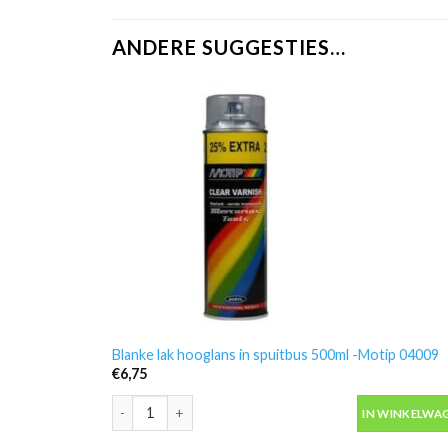
ANDERE SUGGESTIES…
Blanke lak hooglans in spuitbus 500ml -Motip 04009
€
6,75
Blanke lak hooglans in spuitbus 500ml -Motip 04009 a
IN WINKELWA