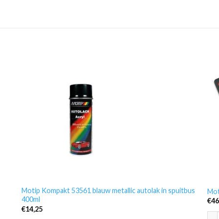
Motip Kompakt 53561 blauw metallic autolak in spuitbus
Mot
400ml
€
46
€
14,25
Mot