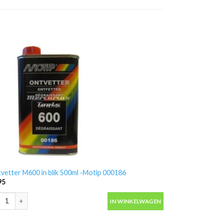
vetter M600 in blik 500ml -Motip 000186
95
vetter M600 in blik 500ml -Motip 000186 aantal
IN WINKELWAGEN