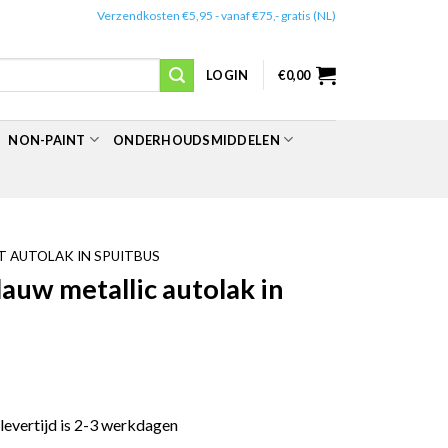
✔️
Verzendkosten €5,95 - vanaf €75,- gratis (NL)
LOGIN
€
0,00
NON-PAINT
ONDERHOUDSMIDDELEN
 AUTOLAK IN SPUITBUS
uw metallic autolak in
 levertijd is 2-3 werkdagen