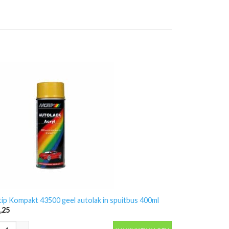
ip Kompakt 43500 geel autolak in spuitbus 400ml
,25
ip Kompakt 43500 geel autolak in spuitbus 400ml aantal