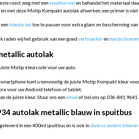
eeste roest weg met een
staalborstel
en behandel het materiaal da
n en met deze Motip Kompakt autolak afwerken, een primer is niet
m een
blanke lak
toe te passen voor extra glans en bescherming va
k raden wij het gebruik van een goed
verfmasker
en
handschoene
tallic autolak
juiste Motip kleurcode voor uw auto.
 smartphone kunt u eenvoudig de juiste Motip Kompakt kleur vo
ore voor uw Android telefoon of tablet.
an de juiste kleur. Stuur ons een
email
of bel ons op 036-841 9641.
4 autolak metallic blauw in spuitbus
leverd in een 400ml spuitbus en is ook in
diverse andere kleuren