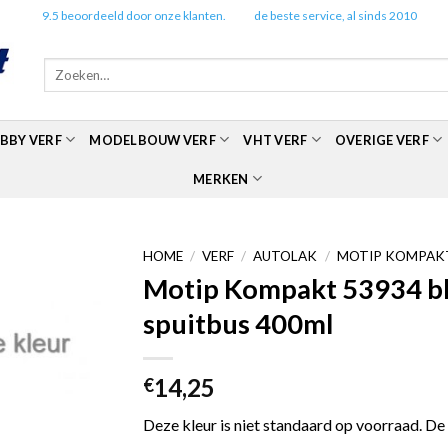
✔️
9.5 beoordeeld door onze klanten.
✔️
de beste service, al sinds 2010
Zoeken
naar:
BBY VERF
MODELBOUW VERF
VHT VERF
OVERIGE VERF
MERKEN
HOME
/
VERF
/
AUTOLAK
/
MOTIP KOMPAKT
Motip Kompakt 53934 bla
spuitbus 400ml
14,25
€
Deze kleur is niet standaard op voorraad. De