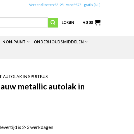
✔️
Verzendkosten €5,95 - vanaf €75,- gratis (NL)
LOGIN
€
0,00
NON-PAINT
ONDERHOUDSMIDDELEN
 AUTOLAK IN SPUITBUS
uw metallic autolak in
 levertijd is 2-3 werkdagen