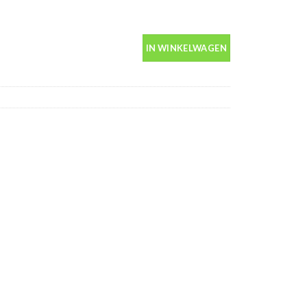
in spuitbus 400ml aantal
IN WINKELWAGEN