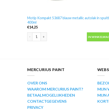
Motip Kompakt 53687 blauw metallic autolak in spuit
400ml
€
14,25
Motip Kompakt 53687 blauw metallic autolak in spuit
IN WINKELWA
MERCURIUS PAINT
WEB
OVER ONS
BEZO
WAAROM MERCURIUS PAINT?
MIJN
BETAALMOGELIJKHEDEN
MIJN
CONTACTGEGEVENS
KORT
PRIVACY