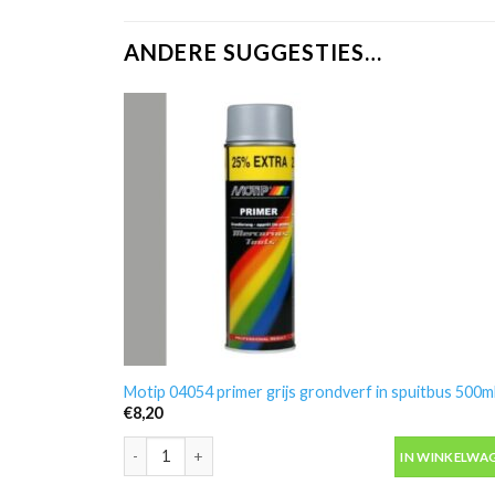
ANDERE SUGGESTIES…
Motip 04054 primer grijs grondverf in spuitbus 500m
€
8,20
Motip 04054 primer grijs grondverf in spuitbus 500ml
IN WINKELWA