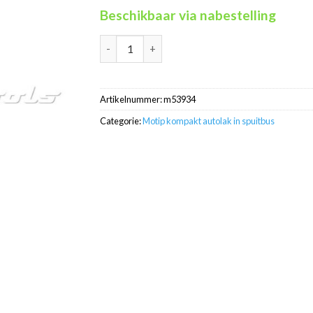
Beschikbaar via nabestelling
Motip Kompakt 53934 blauw metallic autolak 
Artikelnummer:
m53934
Categorie:
Motip kompakt autolak in spuitbus