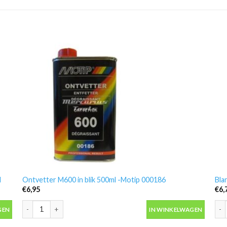
l
Ontvetter M600 in blik 500ml -Motip 000186
Bla
€
6,95
€
6,
 aantal
Ontvetter M600 in blik 500ml -Motip 000186 aantal
Bla
GEN
IN WINKELWAGEN