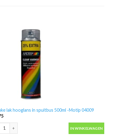
nke lak hooglans in spuitbus 500ml -Motip 04009
75
nke lak hooglans in spuitbus 500ml -Motip 04009 aantal
IN WINKELWAGEN