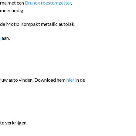
arna met een
Brunox roestomzetter
.
 meer nodig.
n de Motip Kompakt metallic autolak.
n
aan.
or uw auto vinden. Download hem
hier
in de
te verkrijgen.