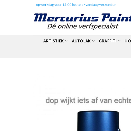
Skip
✔️
op werkdag voor 15:00 besteld=vandaag verzonden
to
content
ARTISTIEK
AUTOLAK
GRAFFITI
HO