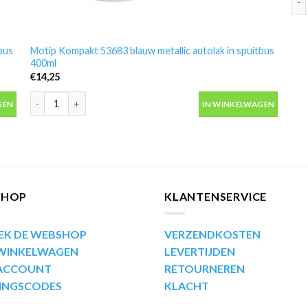
bus
Motip Kompakt 53683 blauw metallic autolak in spuitbus
400ml
€
14,25
bus 400ml aantal
Motip Kompakt 53683 blauw metallic autolak in spuitbus 400ml 
GEN
IN WINKELWAGEN
SHOP
KLANTENSERVICE
EK DE WEBSHOP
VERZENDKOSTEN
 WINKELWAGEN
LEVERTIJDEN
 ACCOUNT
RETOURNEREN
INGSCODES
KLACHT