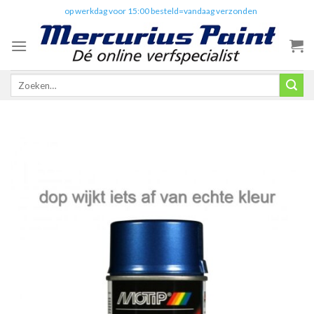
Skip
✔️
op werkdag voor 15:00 besteld=vandaag verzonden
to
content
Zoeken
naar: