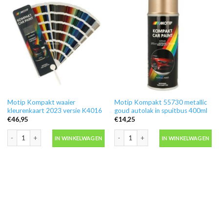
Motip Kompakt waaier
Motip Kompakt 55730 metallic
kleurenkaart 2023 versie K4016
goud autolak in spuitbus 400ml
€
46,95
€
14,25
Motip Kompakt waaier kleurenkaart 2023 versie K4016 aantal
Motip Kompakt 55730 metallic goud au
IN WINKELWAGEN
IN WINKELWAGEN