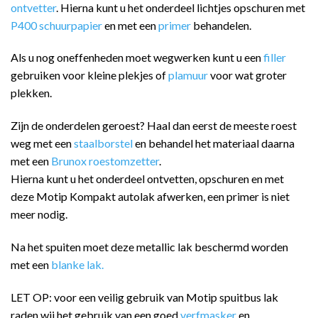
ontvetter
. Hierna kunt u het onderdeel lichtjes opschuren met
P400 schuurpapier
en met een
primer
behandelen.
Als u nog oneffenheden moet wegwerken kunt u een
filler
gebruiken voor kleine plekjes of
plamuur
voor wat groter
plekken.
Zijn de onderdelen geroest? Haal dan eerst de meeste roest
weg met een
staalborstel
en behandel het materiaal daarna
met een
Brunox roestomzetter
.
Hierna kunt u het onderdeel ontvetten, opschuren en met
deze Motip Kompakt autolak afwerken, een primer is niet
meer nodig.
Na het spuiten moet deze metallic lak beschermd worden
met een
blanke lak.
LET OP: voor een veilig gebruik van Motip spuitbus lak
raden wij het gebruik van een goed
verfmasker
en