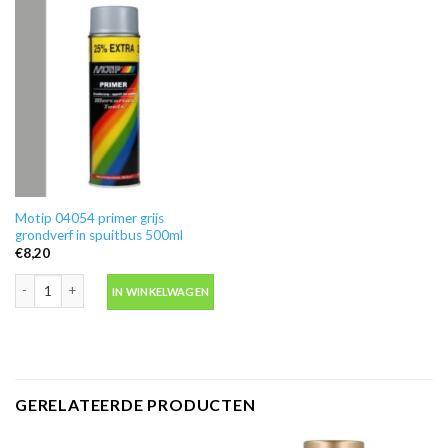
Motip 04054 primer grijs
grondverf in spuitbus 500ml
€
8,20
Motip 04054 primer grijs grondverf in spuitbus 500ml aantal
IN WINKELWAGEN
GERELATEERDE PRODUCTEN