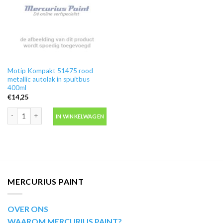
Motip Kompakt 51475 rood
metallic autolak in spuitbus
400ml
€
14,25
Motip Kompakt 51475 rood metallic autolak in spuitbus 400ml aantal
IN WINKELWAGEN
MERCURIUS PAINT
OVER ONS
WAAROM MERCURIUS PAINT?