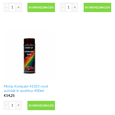
Motip Kompakt 51655 rood metallic autolak in spuitbus 400ml aantal
Motip Kompakt 53561 blauw metallic a
IN WINKELWAGEN
IN WINKELWAGEN
Motip Kompakt 41025 rood
autolak in spuitbus 400ml
€
14,25
Motip Kompakt 41025 rood autolak in spuitbus 400ml aantal
IN WINKELWAGEN