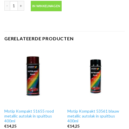
Blanke lak hooglans in spuitbus 500ml -Motip 04009 aantal
IN WINKELWAGEN
GERELATEERDE PRODUCTEN
Motip Kompakt 51655 rood
Motip Kompakt 53561 blauw
metallic autolak in spuitbus
metallic autolak in spuitbus
400ml
400ml
€
14,25
€
14,25