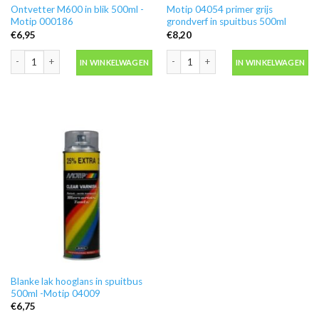
Ontvetter M600 in blik 500ml -
Motip 04054 primer grijs
Motip 000186
grondverf in spuitbus 500ml
€
6,95
€
8,20
Ontvetter M600 in blik 500ml -Motip 000186 aantal
Motip 04054 primer grijs grondverf in
IN WINKELWAGEN
IN WINKELWAGEN
Blanke lak hooglans in spuitbus
500ml -Motip 04009
€
6,75