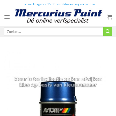
Skip
✔️
op werkdag voor 15:00 besteld=vandaag verzonden
to
content
Zoeken
naar: