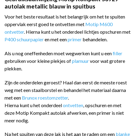
autolak metallic blauw in spuitbus
Voor het beste resultaat is het belangrijk om het te spuiten
oppervlak eerst goed te ontvetten met
Motip M600
ontvetter
. Hierna kunt u het onderdeel lichtjes opschuren met
P400 schuurpapier
en met een
primer
behandelen.
Als u nog oneffenheden moet wegwerken kunt u een
filler
gebruiken voor kleine plekjes of
plamuur
voor wat grotere
plekken.
Zijn de onderdelen geroest? Haal dan eerst de meeste roest
weg met een staalborstel en behandel het materiaal daarna
met een
Brunox roestomzetter
.
Hierna kunt u het onderdeel
ontvetten
, opschuren en met
deze Motip Kompakt autolak afwerken, een primer is niet
meer nodig.
Na het spuiten van deze lak is het aan te raden om een
blanke