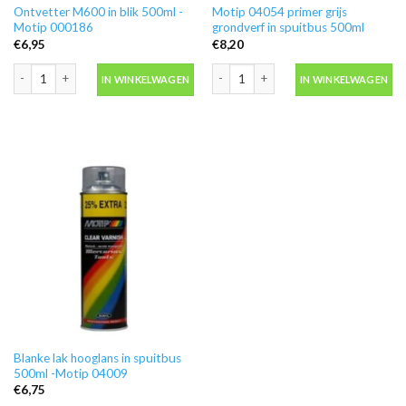
Ontvetter M600 in blik 500ml -
Motip 04054 primer grijs
Motip 000186
grondverf in spuitbus 500ml
€
6,95
€
8,20
Ontvetter M600 in blik 500ml -Motip 000186 aantal
Motip 04054 primer grijs grondverf in
IN WINKELWAGEN
IN WINKELWAGEN
Blanke lak hooglans in spuitbus
500ml -Motip 04009
€
6,75