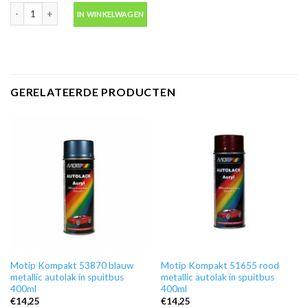
Blanke lak hooglans in spuitbus 500ml -Motip 04009 aantal
IN WINKELWAGEN
GERELATEERDE PRODUCTEN
Motip Kompakt 53870 blauw
Motip Kompakt 51655 rood
metallic autolak in spuitbus
metallic autolak in spuitbus
400ml
400ml
€
14,25
€
14,25