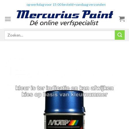
Skip
✔️
op werkdag voor 15:00 besteld=vandaag verzonden
to
content
Zoeken
naar: