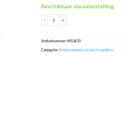
Beschikbaar via nabestelling
Motip Kompakt 53670 blauw metallic autolak 
Artikelnummer:
M53670
Categorie:
Motip kompakt autolak in spuitbus