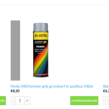
Motip 04054 primer grijs grondverf in spuitbus 500ml
Bla
€
8,20
€
6,
Motip 04054 primer grijs grondverf in spuitbus 500ml aantal
Bla
GEN
IN WINKELWAGEN