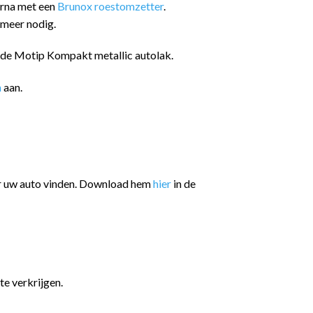
arna met een
Brunox roestomzetter
.
 meer nodig.
n de Motip Kompakt metallic autolak.
n
aan.
or uw auto vinden. Download hem
hier
in de
te verkrijgen.