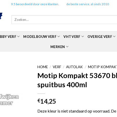
✔️
9.5 beoordeeld door onze klanten.
✔️
de beste service, al sinds 2010
Zoeken
naar:
BBY VERF
MODELBOUW VERF
VHT VERF
OVERIGE VERF
MERKEN
HOME
/
VERF
/
AUTOLAK
/
MOTIP KOMPAKT
Motip Kompakt 53670 bla
spuitbus 400ml
14,25
€
Deze kleur is niet standaard op voorraad. De