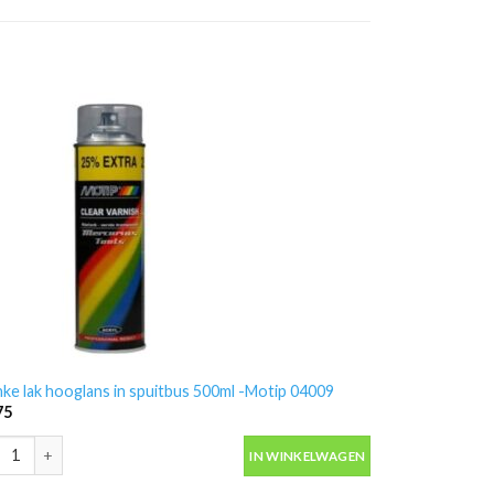
nke lak hooglans in spuitbus 500ml -Motip 04009
75
nke lak hooglans in spuitbus 500ml -Motip 04009 aantal
IN WINKELWAGEN