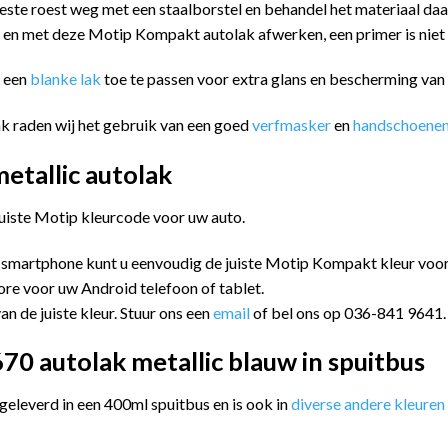
este roest weg met een staalborstel en behandel het materiaal da
n en met deze Motip Kompakt autolak afwerken, een primer is niet
m een
blanke lak
toe te passen voor extra glans en bescherming va
k raden wij het gebruik van een goed
verfmasker
en
handschoene
tallic autolak
juiste Motip kleurcode voor uw auto.
 smartphone kunt u eenvoudig de juiste Motip Kompakt kleur vo
ore voor uw Android telefoon of tablet.
an de juiste kleur. Stuur ons een
email
of bel ons op 036-841 9641.
0 autolak metallic blauw in spuitbus
leverd in een 400ml spuitbus en is ook in
diverse andere kleuren