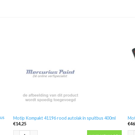
bus
Motip Kompakt 41196 rood autolak in spuitbus 400ml
Mot
€
14,25
€
46
Motip Kompakt 41196 rood autolak in spuitbus 400ml aantal
Mot