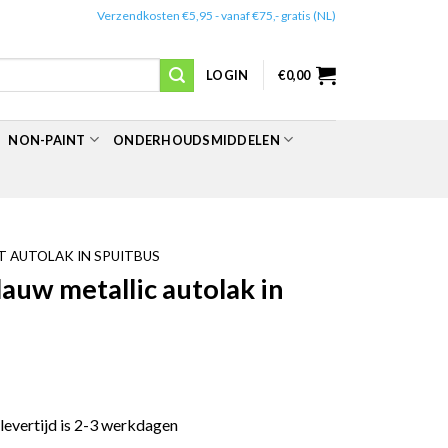
✔️
Verzendkosten €5,95 - vanaf €75,- gratis (NL)
LOGIN
€
0,00
NON-PAINT
ONDERHOUDSMIDDELEN
 AUTOLAK IN SPUITBUS
uw metallic autolak in
 levertijd is 2-3 werkdagen