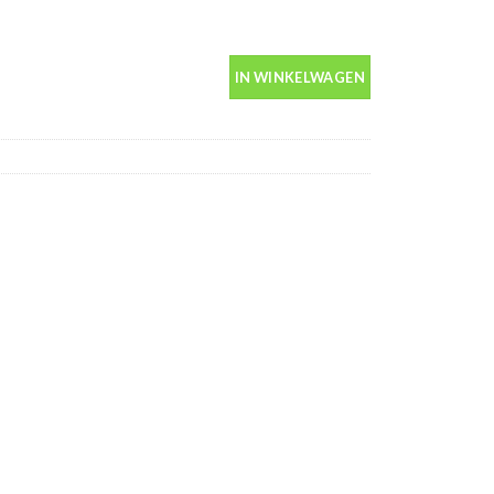
in spuitbus 400ml aantal
IN WINKELWAGEN