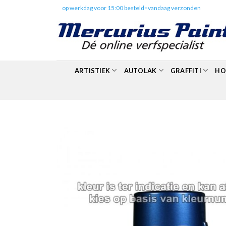
Skip
✔️
op werkdag voor 15:00 besteld=vandaag verzonden
to
content
ARTISTIEK
AUTOLAK
GRAFFITI
HO