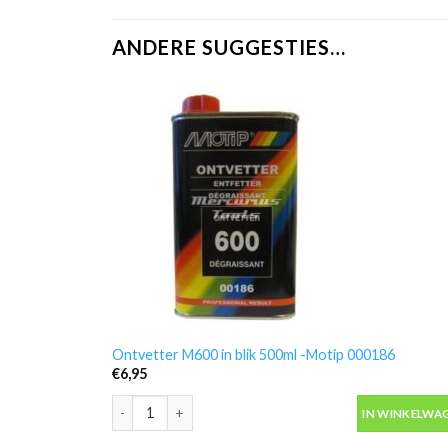
ANDERE SUGGESTIES…
Ontvetter M600 in blik 500ml -Motip 000186
€
6,95
Ontvetter M600 in blik 500ml -Motip 000186 aantal
IN WINKELWA