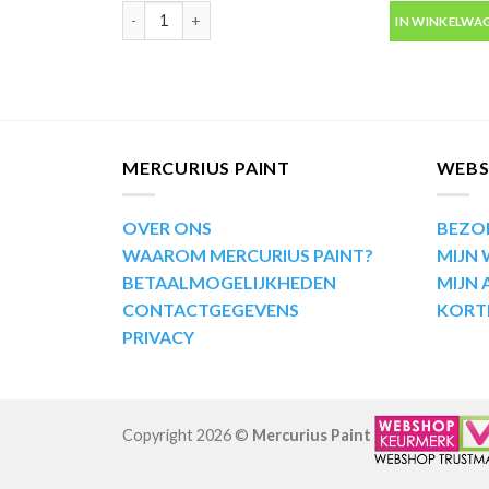
Motip Kompakt 55730 metallic goud autolak in spuitb
IN WINKELWA
MERCURIUS PAINT
WEB
OVER ONS
BEZO
WAAROM MERCURIUS PAINT?
MIJN
BETAALMOGELIJKHEDEN
MIJN
CONTACTGEGEVENS
KORT
PRIVACY
Copyright 2026 ©
Mercurius Paint