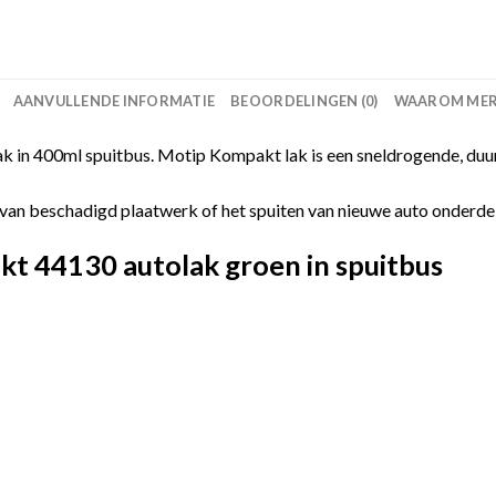
AANVULLENDE INFORMATIE
BEOORDELINGEN (0)
WAAROM MERC
in 400ml spuitbus. Motip Kompakt lak is een sneldrogende, duur
van beschadigd plaatwerk of het spuiten van nieuwe auto onderdelen
t 44130 autolak groen in spuitbus