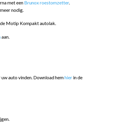
arna met een
Brunox roestomzetter
.
 meer nodig.
n de Motip Kompakt autolak.
n
aan.
or uw auto vinden. Download hem
hier
in de
jgen.