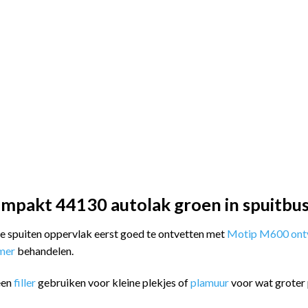
mpakt 44130 autolak groen in spuitbu
 te spuiten oppervlak eerst goed te ontvetten met
Motip M600 ontv
imer
behandelen.
een
filler
gebruiken voor kleine plekjes of
plamuur
voor wat groter 