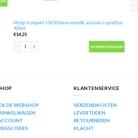
GEN
Mot
Motip Kompakt 53678 blauw metallic autolak in spuitbus
400ml
€
14,25
Motip Kompakt 53678 blauw metallic autolak in spuitbus 400ml 
IN WINKELWAGEN
SHOP
KLANTENSERVICE
EK DE WEBSHOP
VERZENDKOSTEN
 WINKELWAGEN
LEVERTIJDEN
 ACCOUNT
RETOURNEREN
INGSCODES
KLACHT