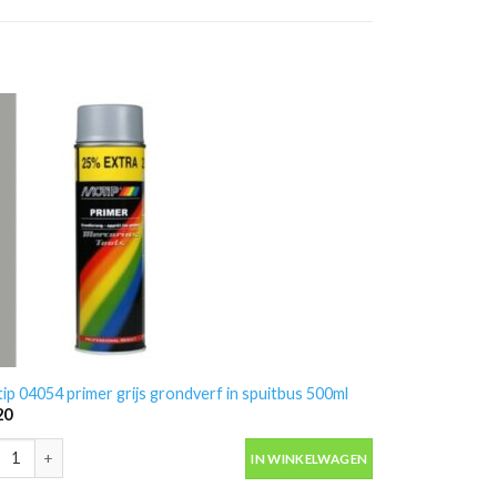
ip 04054 primer grijs grondverf in spuitbus 500ml
20
ip 04054 primer grijs grondverf in spuitbus 500ml aantal
IN WINKELWAGEN