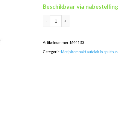
Beschikbaar via nabestelling
Motip Kompakt 44130 groen autolak in spuit
Artikelnummer:
M44130
Categorie:
Motip kompakt autolak in spuitbus