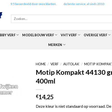
✔️
9.5 beoordeeld door onze klanten.
✔️
de beste service, al sinds 2010
Zoeken
naar:
BBY VERF
MODELBOUW VERF
VHT VERF
OVERIGE VERF
MERKEN
HOME
/
VERF
/
AUTOLAK
/
MOTIP KOMPAKT
Motip Kompakt 44130 gro
400ml
14,25
€
Deze kleur is niet standaard op voorraad. De