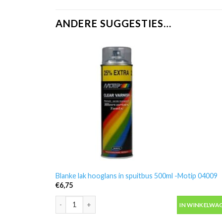
ANDERE SUGGESTIES…
Blanke lak hooglans in spuitbus 500ml -Motip 04009
€
6,75
Blanke lak hooglans in spuitbus 500ml -Motip 04009 a
IN WINKELWA