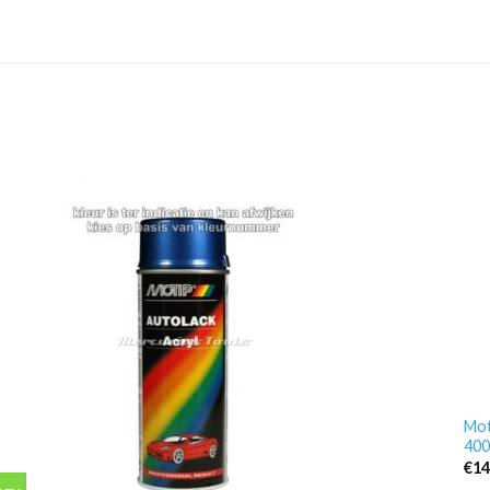
Mot
400
€
14
 aantal