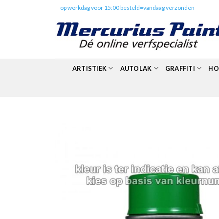
Skip
✔️
op werkdag voor 15:00 besteld=vandaag verzonden
to
content
ARTISTIEK
AUTOLAK
GRAFFITI
HO