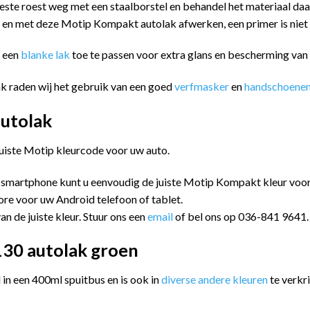
este roest weg met een staalborstel en behandel het materiaal da
n en met deze Motip Kompakt autolak afwerken, een primer is niet
m een
blanke lak
toe te passen voor extra glans en bescherming va
k raden wij het gebruik van een goed
verfmasker
en
handschoene
utolak
juiste Motip kleurcode voor uw auto.
 smartphone kunt u eenvoudig de juiste Motip Kompakt kleur vo
ore voor uw Android telefoon of tablet.
an de juiste kleur. Stuur ons een
email
of bel ons op 036-841 9641.
30 autolak groen
n een 400ml spuitbus en is ook in
diverse andere kleuren
te verkri