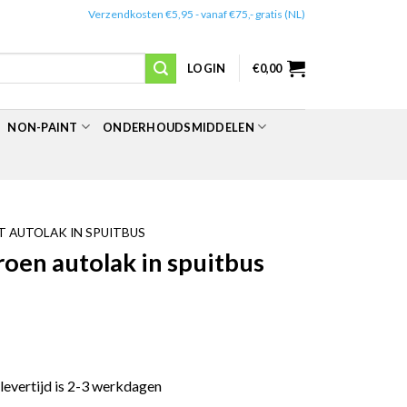
✔️
Verzendkosten €5,95 - vanaf €75,- gratis (NL)
LOGIN
€
0,00
NON-PAINT
ONDERHOUDSMIDDELEN
 AUTOLAK IN SPUITBUS
en autolak in spuitbus
 levertijd is 2-3 werkdagen