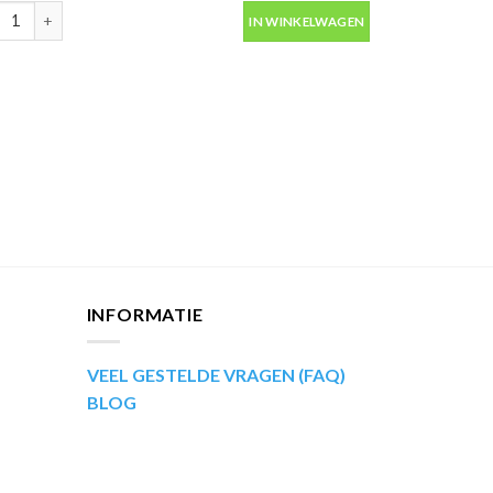
ip Kompakt 53561 blauw metallic autolak in spuitbus 400ml aantal
IN WINKELWAGEN
aantal
INFORMATIE
VEEL GESTELDE VRAGEN (FAQ)
BLOG