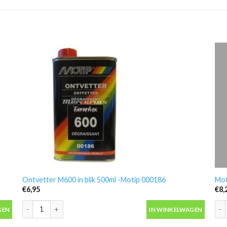
Ontvetter M600 in blik 500ml -Motip 000186
Mot
€
6,95
€
8,
antal
Ontvetter M600 in blik 500ml -Motip 000186 aantal
Mot
GEN
IN WINKELWAGEN