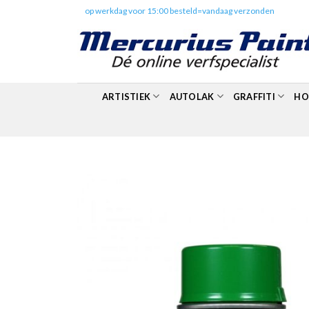
Skip
✔️
op werkdag voor 15:00 besteld=vandaag verzonden
to
content
ARTISTIEK
AUTOLAK
GRAFFITI
HO