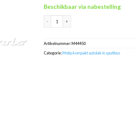
Beschikbaar via nabestelling
Motip Kompakt 44450 groen autolak in spuit
Artikelnummer:
M44450
Categorie:
Motip kompakt autolak in spuitbus