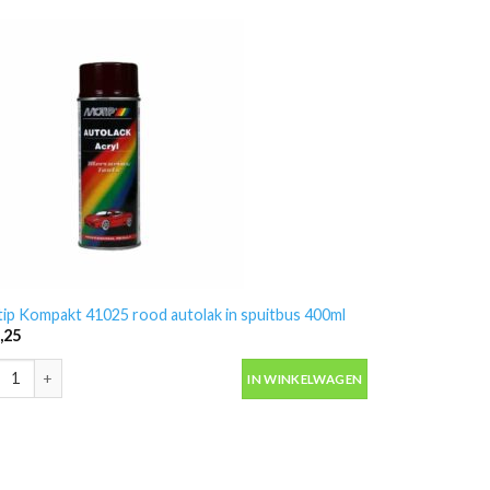
ip Kompakt 41025 rood autolak in spuitbus 400ml
,25
ip Kompakt 41025 rood autolak in spuitbus 400ml aantal
IN WINKELWAGEN
aantal