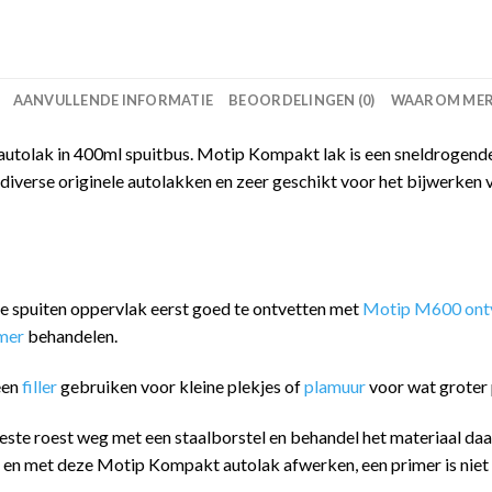
AANVULLENDE INFORMATIE
BEOORDELINGEN (0)
WAAROM MERC
tolak in 400ml spuitbus. Motip Kompakt lak is een sneldrogende,
iverse originele autolakken en zeer geschikt voor het bijwerken 
 te spuiten oppervlak eerst goed te ontvetten met
Motip M600 ontv
imer
behandelen.
een
filler
gebruiken voor kleine plekjes of
plamuur
voor wat groter 
este roest weg met een staalborstel en behandel het materiaal da
n en met deze Motip Kompakt autolak afwerken, een primer is niet