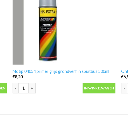
Motip 04054 primer grijs grondverf in spuitbus 500ml
Ont
€
8,20
€
6,
antal
Motip 04054 primer grijs grondverf in spuitbus 500ml aantal
Ont
GEN
IN WINKELWAGEN