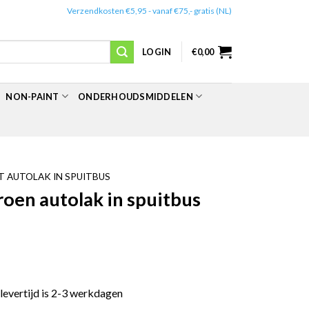
✔️
Verzendkosten €5,95 - vanaf €75,- gratis (NL)
LOGIN
€
0,00
NON-PAINT
ONDERHOUDSMIDDELEN
 AUTOLAK IN SPUITBUS
en autolak in spuitbus
 levertijd is 2-3 werkdagen