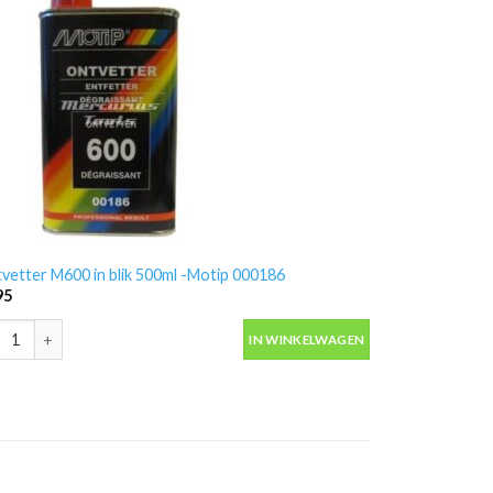
vetter M600 in blik 500ml -Motip 000186
95
vetter M600 in blik 500ml -Motip 000186 aantal
IN WINKELWAGEN