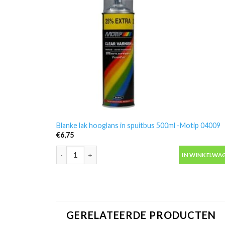
Blanke lak hooglans in spuitbus 500ml -Motip 04009
€
6,75
Blanke lak hooglans in spuitbus 500ml -Motip 04009 a
IN WINKELWA
GERELATEERDE PRODUCTEN