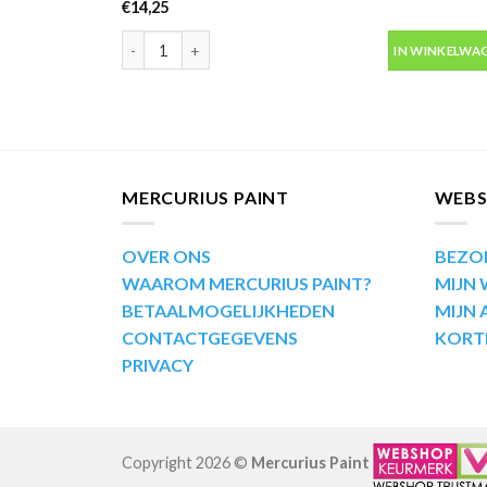
€
14,25
Motip Kompakt 53683 blauw metallic autolak in spuit
IN WINKELWA
MERCURIUS PAINT
WEB
OVER ONS
BEZO
WAAROM MERCURIUS PAINT?
MIJN
BETAALMOGELIJKHEDEN
MIJN
CONTACTGEGEVENS
KORT
PRIVACY
Copyright 2026 ©
Mercurius Paint