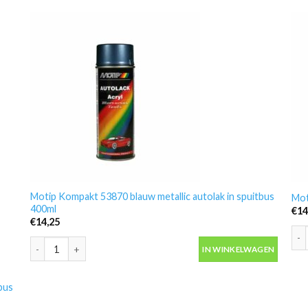
Motip Kompakt 53870 blauw metallic autolak in spuitbus
Mot
400ml
€
14
€
14,25
Mot
Motip Kompakt 53870 blauw metallic autolak in spuitbus 400ml 
IN WINKELWAGEN
bus