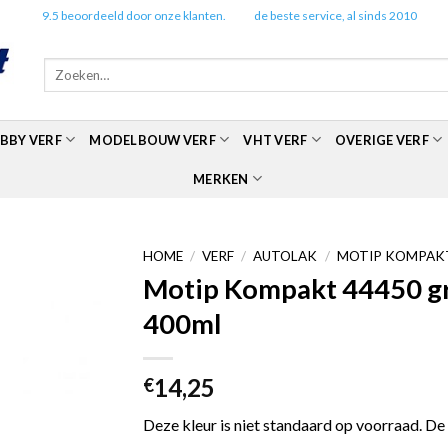
✔️
9.5 beoordeeld door onze klanten.
✔️
de beste service, al sinds 2010
Zoeken
naar:
BBY VERF
MODELBOUW VERF
VHT VERF
OVERIGE VERF
MERKEN
HOME
/
VERF
/
AUTOLAK
/
MOTIP KOMPAKT
Motip Kompakt 44450 gro
400ml
14,25
€
Deze kleur is niet standaard op voorraad. De