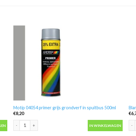
Motip 04054 primer grijs grondverf in spuitbus 500ml
Bla
€
8,20
€
6,
Motip 04054 primer grijs grondverf in spuitbus 500ml aantal
Bla
GEN
IN WINKELWAGEN