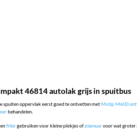
pakt 46814 autolak grijs in spuitbus
 te spuiten oppervlak eerst goed te ontvetten met
Motip M600 ontv
imer
behandelen.
een
filler
gebruiken voor kleine plekjes of
plamuur
voor wat groter 