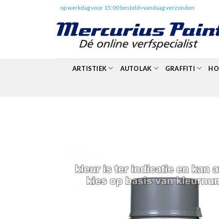
Skip
✔️
op werkdag voor 15:00 besteld=vandaag verzonden
to
content
ARTISTIEK
AUTOLAK
GRAFFITI
HO