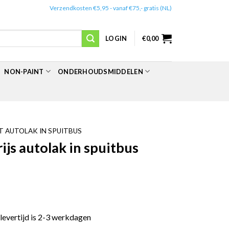
✔️
Verzendkosten €5,95 - vanaf €75,- gratis (NL)
LOGIN
€
0,00
NON-PAINT
ONDERHOUDSMIDDELEN
 AUTOLAK IN SPUITBUS
js autolak in spuitbus
 levertijd is 2-3 werkdagen