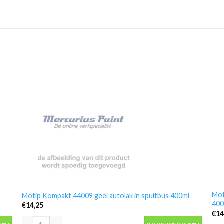
Mot
Motip Kompakt 44009 geel autolak in spuitbus 400ml
400
€
14,25
€
14
 aantal
Motip Kompakt 44009 geel autolak in spuitbus 400ml aantal