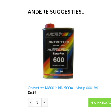
ANDERE SUGGESTIES…
Ontvetter M600 in blik 500ml -Motip 000186
€
6,95
Ontvetter M600 in blik 500ml -Motip 000186 aantal
IN WINKELWA