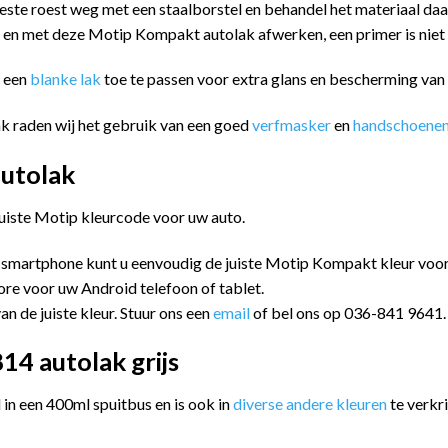
este roest weg met een staalborstel en behandel het materiaal da
n en met deze Motip Kompakt autolak afwerken, een primer is niet
m een
blanke lak
toe te passen voor extra glans en bescherming va
k raden wij het gebruik van een goed
verfmasker
en
handschoene
utolak
juiste Motip kleurcode voor uw auto.
 smartphone kunt u eenvoudig de juiste Motip Kompakt kleur vo
ore voor uw Android telefoon of tablet.
an de juiste kleur. Stuur ons een
email
of bel ons op 036-841 9641.
4 autolak grijs
n een 400ml spuitbus en is ook in
diverse andere kleuren
te verkri