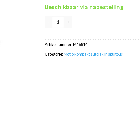
Beschikbaar via nabestelling
Motip Kompakt 46814 grijs autolak in spuitb
Artikelnummer:
M46814
Categorie:
Motip kompakt autolak in spuitbus