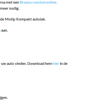
arna met een
Brunox roestomzetter
.
 meer nodig.
n de Motip Kompakt autolak.
n
aan.
or uw auto vinden. Download hem
hier
in de
jgen.