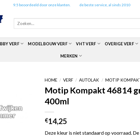
✔️
9.5 beoordeeld door onze klanten.
✔️
de beste service, al sinds 2010
Zoeken
naar:
BBY VERF
MODELBOUW VERF
VHT VERF
OVERIGE VERF
MERKEN
HOME
/
VERF
/
AUTOLAK
/
MOTIP KOMPAKT
Motip Kompakt 46814 gri
400ml
14,25
€
Deze kleur is niet standaard op voorraad. De