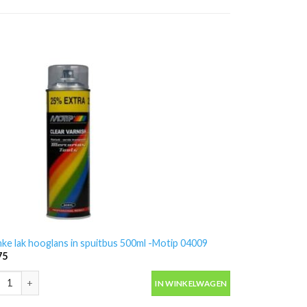
nke lak hooglans in spuitbus 500ml -Motip 04009
75
nke lak hooglans in spuitbus 500ml -Motip 04009 aantal
IN WINKELWAGEN