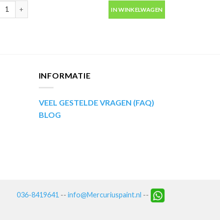
ip Kompakt 51471 rood metallic autolak in spuitbus 400ml aantal
IN WINKELWAGEN
INFORMATIE
VEEL GESTELDE VRAGEN (FAQ)
BLOG
036-8419641
--
info@Mercuriuspaint.nl
--