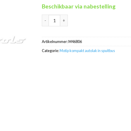
Beschikbaar via nabestelling
Motip Kompakt 46806 grijs autolak in spuitb
Artikelnummer:
M46806
Categorie:
Motip kompakt autolak in spuitbus