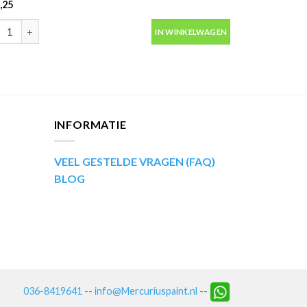
,25
ip Kompakt 53678 blauw metallic autolak in spuitbus 400ml aantal
IN WINKELWAGEN
INFORMATIE
VEEL GESTELDE VRAGEN (FAQ)
BLOG
036-8419641
--
info@Mercuriuspaint.nl
--