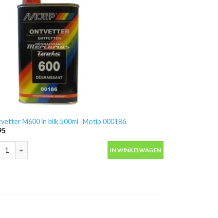
vetter M600 in blik 500ml -Motip 000186
95
vetter M600 in blik 500ml -Motip 000186 aantal
IN WINKELWAGEN