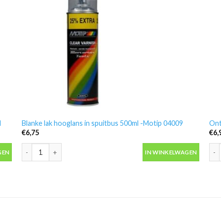
l
Blanke lak hooglans in spuitbus 500ml -Motip 04009
Ont
€
6,75
€
6,
 aantal
Blanke lak hooglans in spuitbus 500ml -Motip 04009 aantal
Ont
GEN
IN WINKELWAGEN