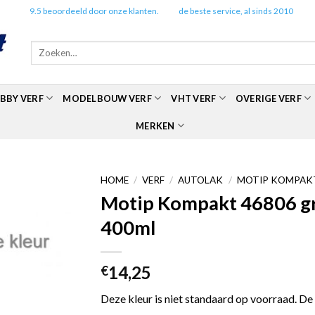
✔️
9.5 beoordeeld door onze klanten.
✔️
de beste service, al sinds 2010
Zoeken
naar:
BBY VERF
MODELBOUW VERF
VHT VERF
OVERIGE VERF
MERKEN
HOME
/
VERF
/
AUTOLAK
/
MOTIP KOMPAKT
Motip Kompakt 46806 gri
400ml
14,25
€
Deze kleur is niet standaard op voorraad. De