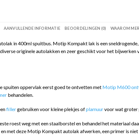
AANVULLENDE INFORMATIE
BEOORDELINGEN (0)
WAAROM MERC
olak in 400ml spuitbus. Motip Kompakt lak is een sneldrogende, 
iverse originele autolakken en zeer geschikt voor het bijwerken 
 te spuiten oppervlak eerst goed te ontvetten met
Motip M600 ontv
imer
behandelen.
een
filler
gebruiken voor kleine plekjes of
plamuur
voor wat groter 
este roest weg met een staalborstel en behandel het materiaal da
n en met deze Motip Kompakt autolak afwerken, een primer is niet