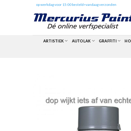
Skip
✔️
op werkdag voor 15:00 besteld=vandaag verzonden
to
content
ARTISTIEK
AUTOLAK
GRAFFITI
HO