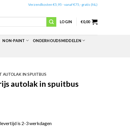
✔️
Verzendkosten €5,95 - vanaf €75,- gratis (NL)
LOGIN
€
0,00
NON-PAINT
ONDERHOUDSMIDDELEN
 AUTOLAK IN SPUITBUS
js autolak in spuitbus
 levertijd is 2-3 werkdagen