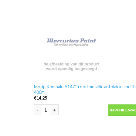
Motip Kompakt 51471 rood metallic autolak in spuit
400ml
€
14,25
Motip Kompakt 51471 rood metallic autolak in spuitb
IN WINKELWA