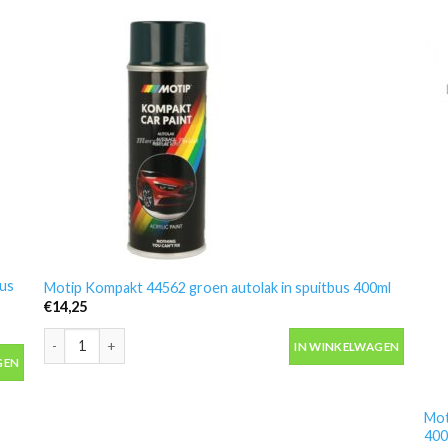
bus
Motip Kompakt 44562 groen autolak in spuitbus 400ml
€
14,25
Motip Kompakt 44562 groen autolak in spuitbus 400ml aantal
IN WINKELWAGEN
us 400ml aantal
GEN
Mot
400