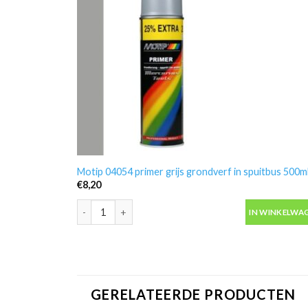
Motip 04054 primer grijs grondverf in spuitbus 500m
€
8,20
Motip 04054 primer grijs grondverf in spuitbus 500ml
IN WINKELWA
GERELATEERDE PRODUCTEN