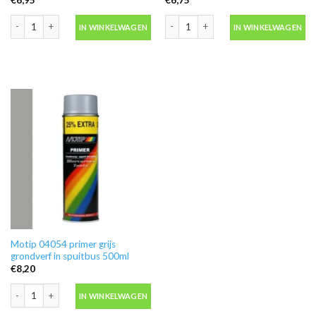
Ontvetter M600 in blik 500ml -Motip 000186 aantal
Blanke lak hooglans in spuitbus 500ml
IN WINKELWAGEN
IN WINKELWAGEN
Motip 04054 primer grijs
grondverf in spuitbus 500ml
€
8,20
Motip 04054 primer grijs grondverf in spuitbus 500ml aantal
IN WINKELWAGEN