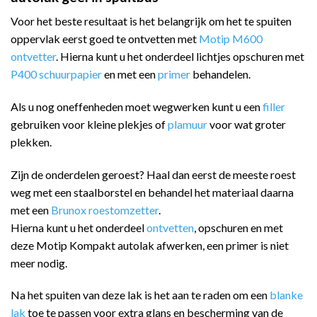
Voor het beste resultaat is het belangrijk om het te spuiten
oppervlak eerst goed te ontvetten met
Motip M600
ontvetter
. Hierna kunt u het onderdeel lichtjes opschuren met
P400 schuurpapier
en met een
primer
behandelen.
Als u nog oneffenheden moet wegwerken kunt u een
filler
gebruiken voor kleine plekjes of
plamuur
voor wat groter
plekken.
Zijn de onderdelen geroest? Haal dan eerst de meeste roest
weg met een staalborstel en behandel het materiaal daarna
met een
Brunox roestomzetter
.
Hierna kunt u het onderdeel
ontvetten
, opschuren en met
deze Motip Kompakt autolak afwerken, een primer is niet
meer nodig.
Na het spuiten van deze lak is het aan te raden om een
blanke
lak
toe te passen voor extra glans en bescherming van de