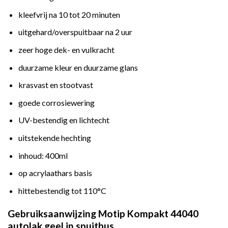
kleefvrij na 10 tot 20 minuten
uitgehard/overspuitbaar na 2 uur
zeer hoge dek- en vulkracht
duurzame kleur en duurzame glans
krasvast en stootvast
goede corrosiewering
UV-bestendig en lichtecht
uitstekende hechting
inhoud: 400ml
op acrylaathars basis
hittebestendig tot 110°C
Gebruiksaanwijzing Motip Kompakt 44040
autolak geel in spuitbus