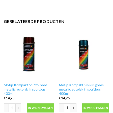
GERELATEERDE PRODUCTEN
Motip Kompakt 51725 rood
Motip Kompakt 53663 groen
metallic autolak in spuitbus
metallic autolak in spuitbus
400ml
400ml
€
14,25
€
14,25
Motip Kompakt 51725 rood metallic autolak in spuitbus 400ml aantal
Motip Kompakt 53663 groen metallic a
IN WINKELWAGEN
IN WINKELWAGEN