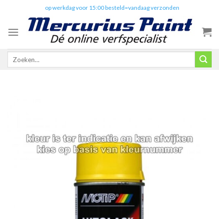
Skip
✔️
op werkdag voor 15:00 besteld=vandaag verzonden
to
content
Zoeken
naar: