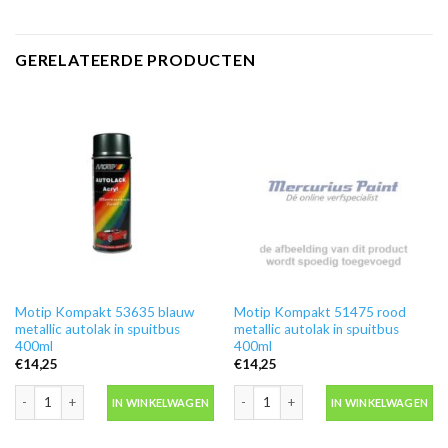
GERELATEERDE PRODUCTEN
Motip Kompakt 53635 blauw
Motip Kompakt 51475 rood
metallic autolak in spuitbus
metallic autolak in spuitbus
400ml
400ml
€
14,25
€
14,25
Motip Kompakt 53635 blauw metallic autolak in spuitbus 400ml aantal
Motip Kompakt 51475 rood metallic au
IN WINKELWAGEN
IN WINKELWAGEN