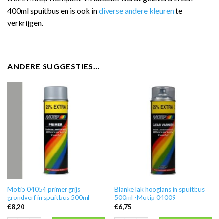
400ml spuitbus en is ook in
diverse andere kleuren
te
verkrijgen.
ANDERE SUGGESTIES…
Motip 04054 primer grijs
Blanke lak hooglans in spuitbus
grondverf in spuitbus 500ml
500ml -Motip 04009
€
8,20
€
6,75