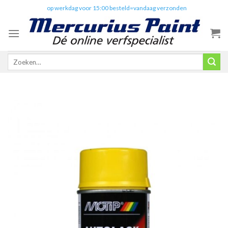
Skip
✔️
op werkdag voor 15:00 besteld=vandaag verzonden
to
content
Zoeken
naar: