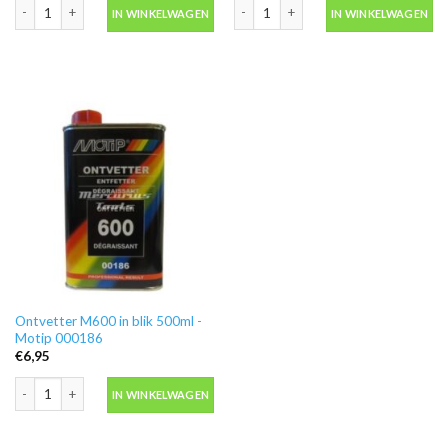
Motip 04054 primer grijs grondverf in spuitbus 500ml aantal
Blanke lak hooglans in spuitbus 500ml
IN WINKELWAGEN
IN WINKELWAGEN
Ontvetter M600 in blik 500ml -
Motip 000186
€
6,95
Ontvetter M600 in blik 500ml -Motip 000186 aantal
IN WINKELWAGEN