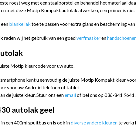
este roest weg met een staalborstel en behandel het materiaal da
n en met deze Motip Kompakt autolak afwerken, een primer is niet
m een
blanke lak
toe te passen voor extra glans en bescherming va
k raden wij het gebruik van een goed
verfmasker
en
handschoene
utolak
juiste Motip kleurcode voor uw auto.
 smartphone kunt u eenvoudig de juiste Motip Kompakt kleur vo
ore voor uw Android telefoon of tablet.
an de juiste kleur. Stuur ons een
email
of bel ons op 036-841 9641.
30 autolak geel
n een 400ml spuitbus en is ook in
diverse andere kleuren
te verkri