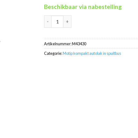
Beschikbaar via nabestelling
Motip Kompakt 43430 geel autolak in spuitbu
Artikelnummer:
M43430
Categorie:
Motip kompakt autolak in spuitbus