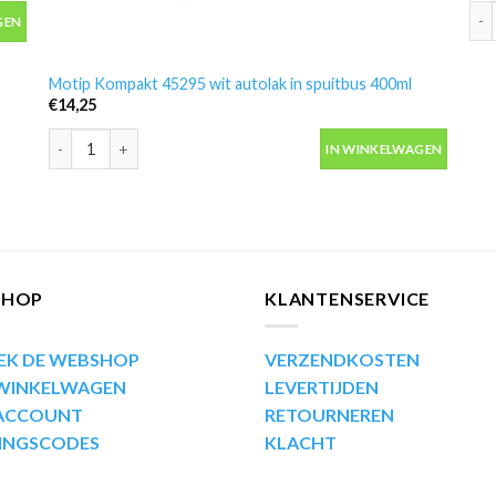
us 400ml aantal
Mot
GEN
Motip Kompakt 45295 wit autolak in spuitbus 400ml
€
14,25
Motip Kompakt 45295 wit autolak in spuitbus 400ml aantal
IN WINKELWAGEN
SHOP
KLANTENSERVICE
EK DE WEBSHOP
VERZENDKOSTEN
 WINKELWAGEN
LEVERTIJDEN
 ACCOUNT
RETOURNEREN
INGSCODES
KLACHT