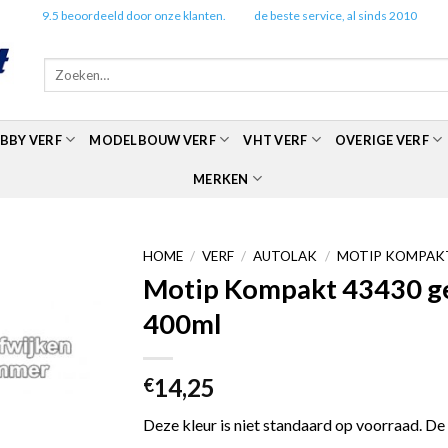
✔️
9.5 beoordeeld door onze klanten.
✔️
de beste service, al sinds 2010
Zoeken
naar:
BBY VERF
MODELBOUW VERF
VHT VERF
OVERIGE VERF
MERKEN
HOME
/
VERF
/
AUTOLAK
/
MOTIP KOMPAKT
Motip Kompakt 43430 gee
400ml
14,25
€
Deze kleur is niet standaard op voorraad. De