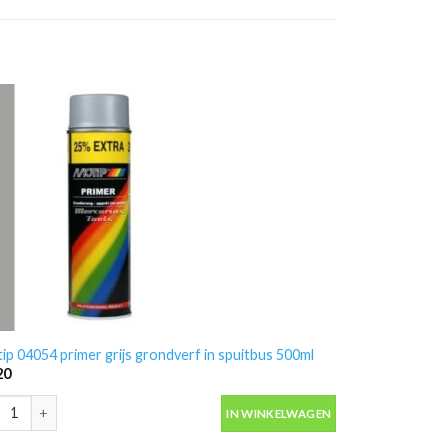
ip 04054 primer grijs grondverf in spuitbus 500ml
20
ip 04054 primer grijs grondverf in spuitbus 500ml aantal
IN WINKELWAGEN