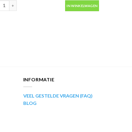
ip Kompakt 51725 rood metallic autolak in spuitbus 400ml aantal
IN WINKELWAGEN
INFORMATIE
VEEL GESTELDE VRAGEN (FAQ)
BLOG