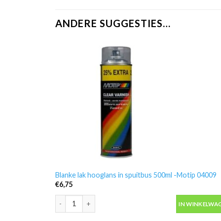
ANDERE SUGGESTIES…
Blanke lak hooglans in spuitbus 500ml -Motip 04009
€
6,75
Blanke lak hooglans in spuitbus 500ml -Motip 04009 a
IN WINKELWA