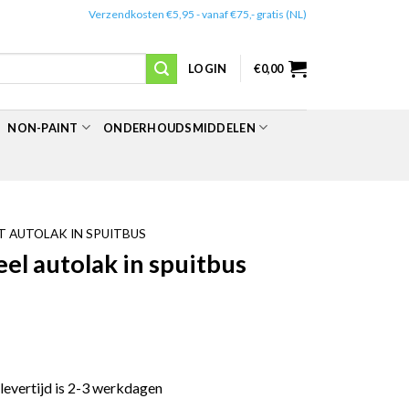
✔️
Verzendkosten €5,95 - vanaf €75,- gratis (NL)
LOGIN
€
0,00
NON-PAINT
ONDERHOUDSMIDDELEN
 AUTOLAK IN SPUITBUS
l autolak in spuitbus
 levertijd is 2-3 werkdagen