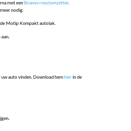
arna met een
Brunox roestomzetter
.
 meer nodig.
n de Motip Kompakt autolak.
n
aan.
or uw auto vinden. Download hem
hier
in de
jgen.