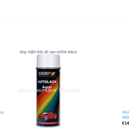
bus
Mot
400
€
14