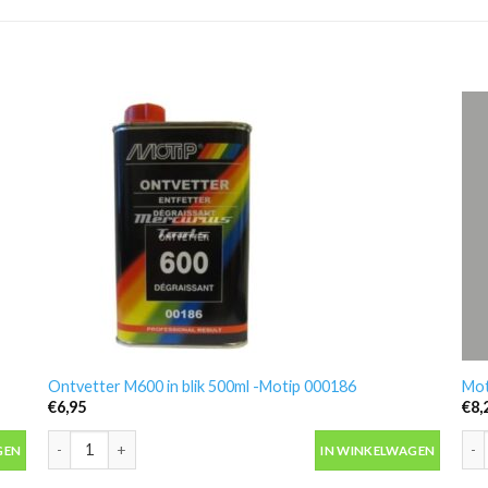
Ontvetter M600 in blik 500ml -Motip 000186
Mot
€
6,95
€
8,
antal
Ontvetter M600 in blik 500ml -Motip 000186 aantal
Mot
GEN
IN WINKELWAGEN