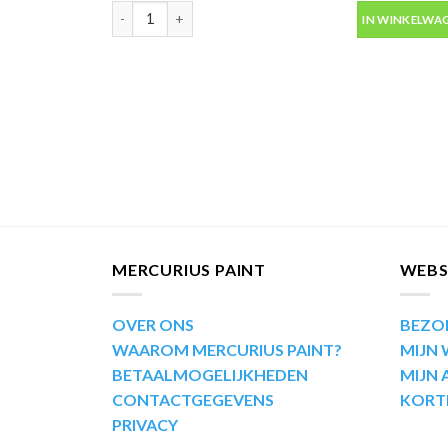
Motip Kompakt 51541 rood metallic autolak in spuitb
IN WINKELWA
MERCURIUS PAINT
WEB
OVER ONS
BEZO
WAAROM MERCURIUS PAINT?
MIJN
BETAALMOGELIJKHEDEN
MIJN
CONTACTGEGEVENS
KORT
PRIVACY