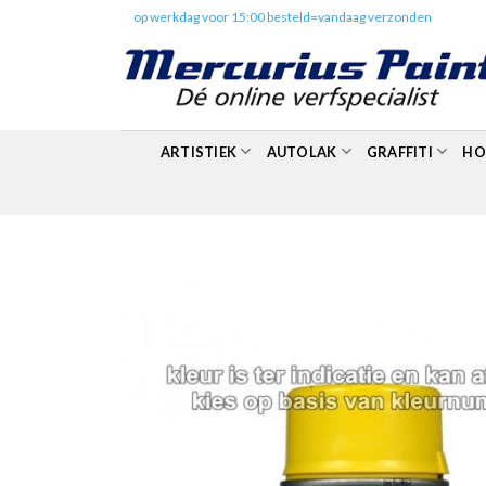
Skip
✔️
op werkdag voor 15:00 besteld=vandaag verzonden
to
content
ARTISTIEK
AUTOLAK
GRAFFITI
HO