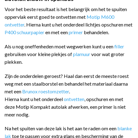
Voor het beste resultaat is het belangrijk om het te spuiten
oppervlak eerst goed te ontvetten met
Motip M600
ontvetter
. Hierna kunt u het onderdeel lichtjes opschuren met
P400 schuurpapier
en met een
primer
behandelen.
Als u nog oneffenheden moet wegwerken kunt u een
filler
gebruiken voor kleine plekjes of
plamuur
voor wat groter
plekken.
Zijn de onderdelen geroest? Haal dan eerst de meeste roest
weg met een staalborstel en behandel het materiaal daarna
met een
Brunox roestomzetter
.
Hierna kunt u het onderdeel
ontvetten
, opschuren en met
deze Motip Kompakt autolak afwerken, een primer is niet
meer nodig.
Na het spuiten van deze lak is het aan te raden om een
blanke
lak
toe te passen voor extra glans en bescherming van de