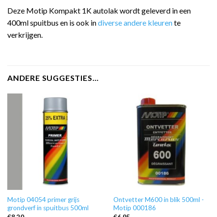
Deze Motip Kompakt 1K autolak wordt geleverd in een
400ml spuitbus en is ook in
diverse andere kleuren
te
verkrijgen.
ANDERE SUGGESTIES…
Motip 04054 primer grijs
Ontvetter M600 in blik 500ml -
grondverf in spuitbus 500ml
Motip 000186
€
8,20
€
6,95