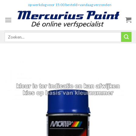
Skip
✔️
op werkdag voor 15:00 besteld=vandaag verzonden
to
content
Zoeken
naar: