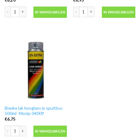
Motip 04054 primer grijs grondverf in spuitbus 500ml aantal
Ontvetter M600 in blik 500ml -Motip 
IN WINKELWAGEN
IN WINKELWAGEN
Blanke lak hooglans in spuitbus
500ml -Motip 04009
€
6,75
Blanke lak hooglans in spuitbus 500ml -Motip 04009 aantal
IN WINKELWAGEN