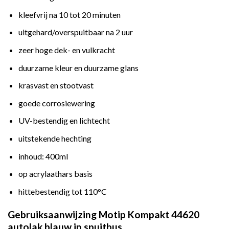
kleefvrij na 10 tot 20 minuten
uitgehard/overspuitbaar na 2 uur
zeer hoge dek- en vulkracht
duurzame kleur en duurzame glans
krasvast en stootvast
goede corrosiewering
UV-bestendig en lichtecht
uitstekende hechting
inhoud: 400ml
op acrylaathars basis
hittebestendig tot 110°C
Gebruiksaanwijzing Motip Kompakt 44620
autolak blauw in spuitbus