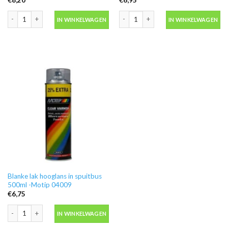
Motip 04054 primer grijs grondverf in spuitbus 500ml aantal
Ontvetter M600 in blik 500ml -Motip 
IN WINKELWAGEN
IN WINKELWAGEN
Blanke lak hooglans in spuitbus
500ml -Motip 04009
€
6,75
Blanke lak hooglans in spuitbus 500ml -Motip 04009 aantal
IN WINKELWAGEN