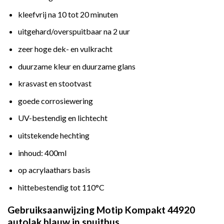
kleefvrij na 10 tot 20 minuten
uitgehard/overspuitbaar na 2 uur
zeer hoge dek- en vulkracht
duurzame kleur en duurzame glans
krasvast en stootvast
goede corrosiewering
UV-bestendig en lichtecht
uitstekende hechting
inhoud: 400ml
op acrylaathars basis
hittebestendig tot 110°C
Gebruiksaanwijzing Motip Kompakt 44920
autolak blauw in spuitbus