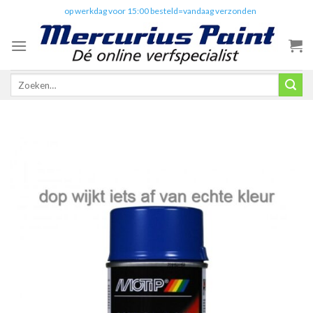
Skip
✔️
op werkdag voor 15:00 besteld=vandaag verzonden
to
content
Zoeken
naar: