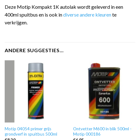
Deze Motip Kompakt 1K autolak wordt geleverd in een
400ml spuitbus en is ook in
diverse andere kleuren
te
verkrijgen.
ANDERE SUGGESTIES…
Motip 04054 primer grijs
Ontvetter M600 in blik 500ml -
grondverf in spuitbus 500ml
Motip 000186
€
8,20
€
6,95