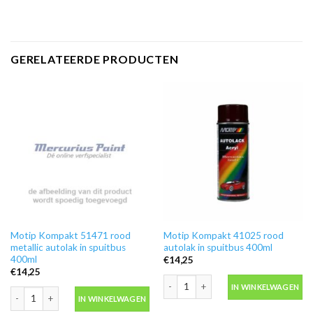
GERELATEERDE PRODUCTEN
Motip Kompakt 51471 rood
Motip Kompakt 41025 rood
metallic autolak in spuitbus
autolak in spuitbus 400ml
400ml
€
14,25
€
14,25
Motip Kompakt 41025 rood autolak in
IN WINKELWAGEN
Motip Kompakt 51471 rood metallic autolak in spuitbus 400ml aantal
IN WINKELWAGEN