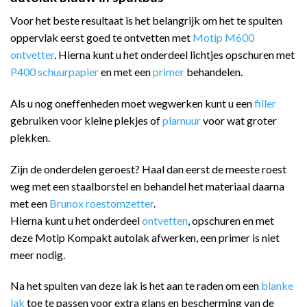
Voor het beste resultaat is het belangrijk om het te spuiten
oppervlak eerst goed te ontvetten met
Motip M600
ontvetter
. Hierna kunt u het onderdeel lichtjes opschuren met
P400 schuurpapier
en met een
primer
behandelen.
Als u nog oneffenheden moet wegwerken kunt u een
filler
gebruiken voor kleine plekjes of
plamuur
voor wat groter
plekken.
Zijn de onderdelen geroest? Haal dan eerst de meeste roest
weg met een staalborstel en behandel het materiaal daarna
met een
Brunox roestomzetter
.
Hierna kunt u het onderdeel
ontvetten
, opschuren en met
deze Motip Kompakt autolak afwerken, een primer is niet
meer nodig.
Na het spuiten van deze lak is het aan te raden om een
blanke
lak
toe te passen voor extra glans en bescherming van de