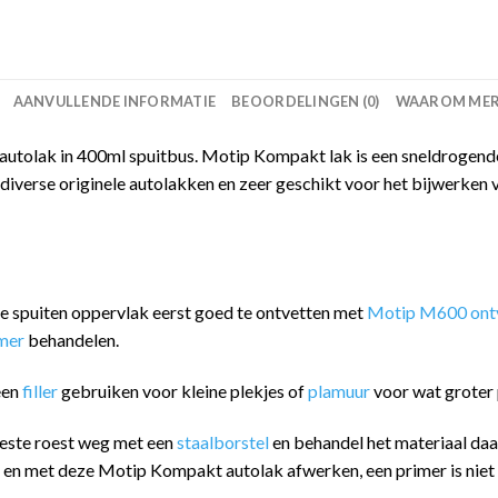
AANVULLENDE INFORMATIE
BEOORDELINGEN (0)
WAAROM MERC
tolak in 400ml spuitbus. Motip Kompakt lak is een sneldrogende,
iverse originele autolakken en zeer geschikt voor het bijwerken 
 te spuiten oppervlak eerst goed te ontvetten met
Motip M600 ontv
imer
behandelen.
een
filler
gebruiken voor kleine plekjes of
plamuur
voor wat groter 
eeste roest weg met een
staalborstel
en behandel het materiaal da
n en met deze Motip Kompakt autolak afwerken, een primer is niet