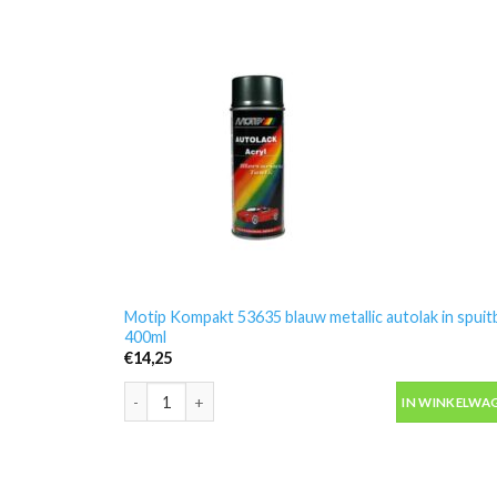
Motip Kompakt 53635 blauw metallic autolak in spuit
400ml
€
14,25
Motip Kompakt 53635 blauw metallic autolak in spuit
IN WINKELWA