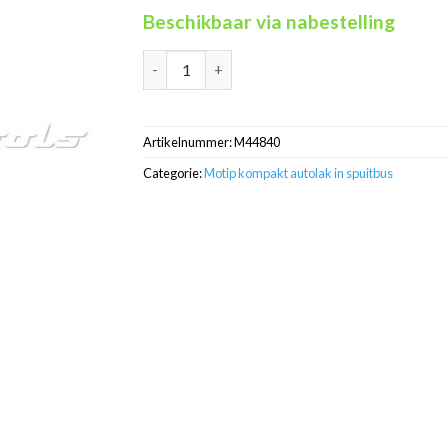
Beschikbaar via nabestelling
Motip Kompakt 44840 blauw autolak in spuit
Artikelnummer:
M44840
Categorie:
Motip kompakt autolak in spuitbus