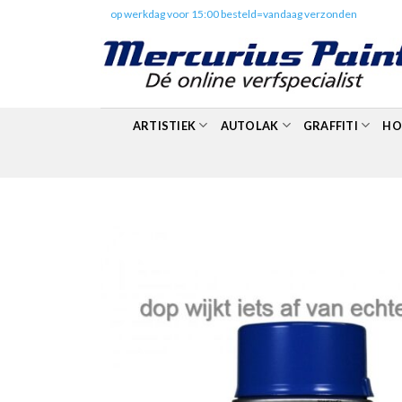
Skip
✔️
op werkdag voor 15:00 besteld=vandaag verzonden
to
content
ARTISTIEK
AUTOLAK
GRAFFITI
HO