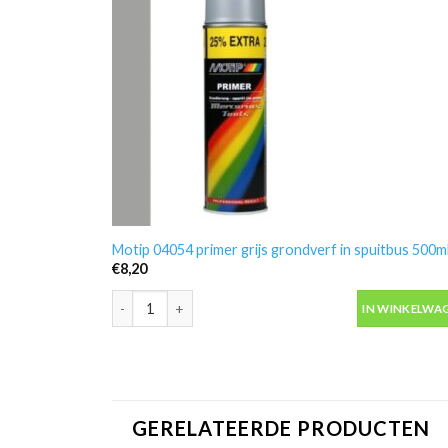
Motip 04054 primer grijs grondverf in spuitbus 500m
€
8,20
Motip 04054 primer grijs grondverf in spuitbus 500ml
IN WINKELWA
GERELATEERDE PRODUCTEN