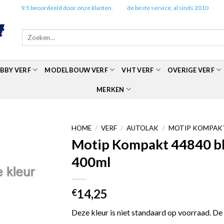
✔️
9.5 beoordeeld door onze klanten.
✔️
de beste service, al sinds 2010
Zoeken
naar:
BBY VERF
MODELBOUW VERF
VHT VERF
OVERIGE VERF
MERKEN
HOME
/
VERF
/
AUTOLAK
/
MOTIP KOMPAKT
Motip Kompakt 44840 bl
400ml
14,25
€
Deze kleur is niet standaard op voorraad. De