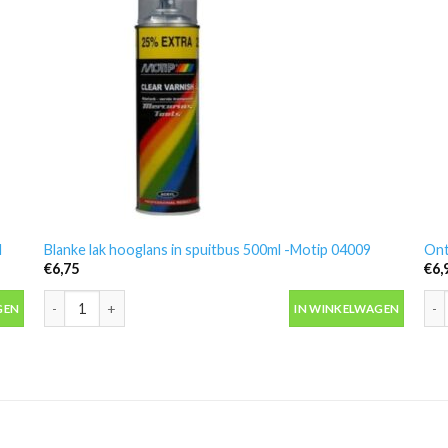
l
Blanke lak hooglans in spuitbus 500ml -Motip 04009
Ont
€
6,75
€
6,
 aantal
Blanke lak hooglans in spuitbus 500ml -Motip 04009 aantal
Ont
GEN
IN WINKELWAGEN