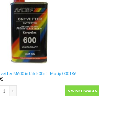
vetter M600 in blik 500ml -Motip 000186
95
vetter M600 in blik 500ml -Motip 000186 aantal
IN WINKELWAGEN