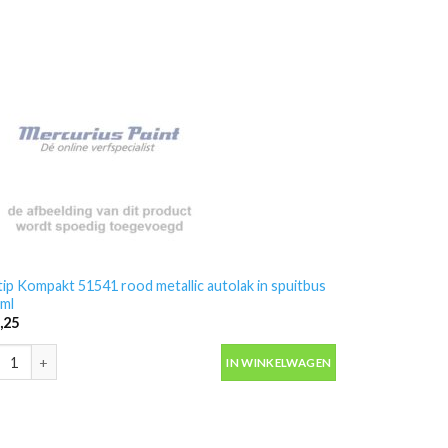
ip Kompakt 51541 rood metallic autolak in spuitbus
ml
,25
ip Kompakt 51541 rood metallic autolak in spuitbus 400ml aantal
IN WINKELWAGEN