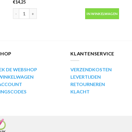
€
14,25
Motip Kompakt 53678 blauw metallic autolak in spuitbus 400ml 
IN WINKELWAGEN
SHOP
KLANTENSERVICE
EK DE WEBSHOP
VERZENDKOSTEN
 WINKELWAGEN
LEVERTIJDEN
 ACCOUNT
RETOURNEREN
INGSCODES
KLACHT