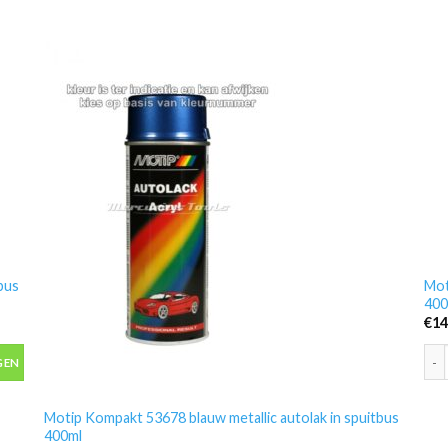
bus
Mot
400
€
14
bus 400ml aantal
Mot
GEN
Motip Kompakt 53678 blauw metallic autolak in spuitbus
400ml