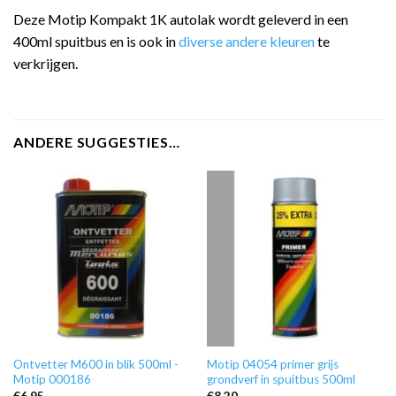
Deze Motip Kompakt 1K autolak wordt geleverd in een
400ml spuitbus en is ook in
diverse andere kleuren
te
verkrijgen.
ANDERE SUGGESTIES…
Ontvetter M600 in blik 500ml -
Motip 04054 primer grijs
Motip 000186
grondverf in spuitbus 500ml
€
6,95
€
8,20