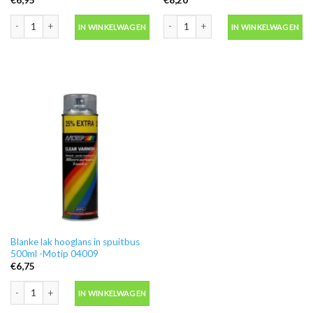
Ontvetter M600 in blik 500ml -Motip 000186 aantal
Motip 04054 primer grijs grondverf in
IN WINKELWAGEN
IN WINKELWAGEN
Blanke lak hooglans in spuitbus
500ml -Motip 04009
€
6,75
Blanke lak hooglans in spuitbus 500ml -Motip 04009 aantal
IN WINKELWAGEN