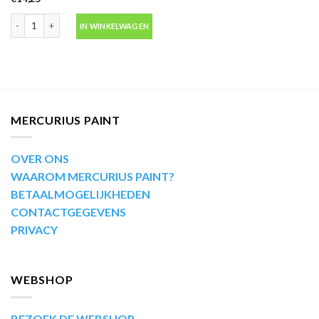
Motip Kompakt 53687 blauw metallic autolak in spuitbus 400ml aantal
IN WINKELWAGEN
MERCURIUS PAINT
OVER ONS
WAAROM MERCURIUS PAINT?
BETAALMOGELIJKHEDEN
CONTACTGEGEVENS
PRIVACY
WEBSHOP
BEZOEK DE WEBSHOP