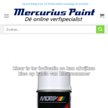
Skip
✔️
op werkdag voor 15:00 besteld=vandaag verzonden
to
content
Zoeken
naar: