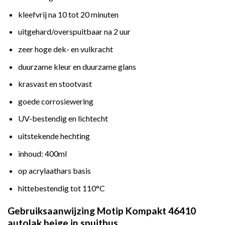
kleefvrij na 10 tot 20 minuten
uitgehard/overspuitbaar na 2 uur
zeer hoge dek- en vulkracht
duurzame kleur en duurzame glans
krasvast en stootvast
goede corrosiewering
UV-bestendig en lichtecht
uitstekende hechting
inhoud: 400ml
op acrylaathars basis
hittebestendig tot 110°C
Gebruiksaanwijzing Motip Kompakt 46410
autolak beige in spuitbus