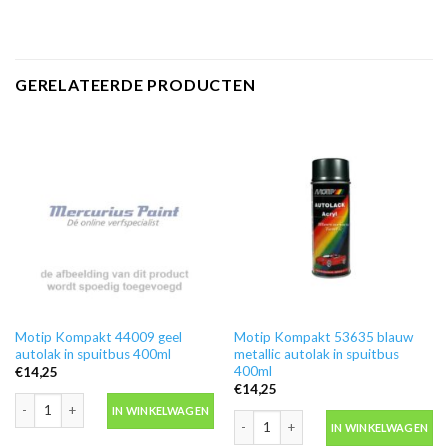
GERELATEERDE PRODUCTEN
Motip Kompakt 44009 geel
Motip Kompakt 53635 blauw
autolak in spuitbus 400ml
metallic autolak in spuitbus
400ml
€
14,25
€
14,25
Motip Kompakt 44009 geel autolak in spuitbus 400ml aantal
IN WINKELWAGEN
Motip Kompakt 53635 blauw metallic a
IN WINKELWAGEN