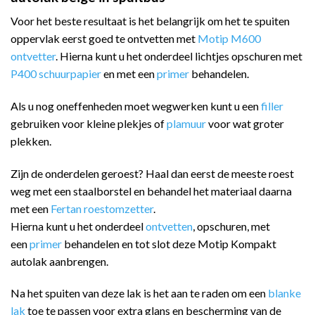
Voor het beste resultaat is het belangrijk om het te spuiten
oppervlak eerst goed te ontvetten met
Motip M600
ontvetter
. Hierna kunt u het onderdeel lichtjes opschuren met
P400 schuurpapier
en met een
primer
behandelen.
Als u nog oneffenheden moet wegwerken kunt u een
filler
gebruiken voor kleine plekjes of
plamuur
voor wat groter
plekken.
Zijn de onderdelen geroest? Haal dan eerst de meeste roest
weg met een staalborstel en behandel het materiaal daarna
met een
Fertan roestomzetter
.
Hierna kunt u het onderdeel
ontvetten
, opschuren, met
een
primer
behandelen en tot slot deze Motip Kompakt
autolak aanbrengen.
Na het spuiten van deze lak is het aan te raden om een
blanke
lak
toe te passen voor extra glans en bescherming van de