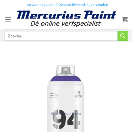
Skip
✔️
op werkdag voor 15:00 besteld=vandaag verzonden
to
content
Zoeken
naar: