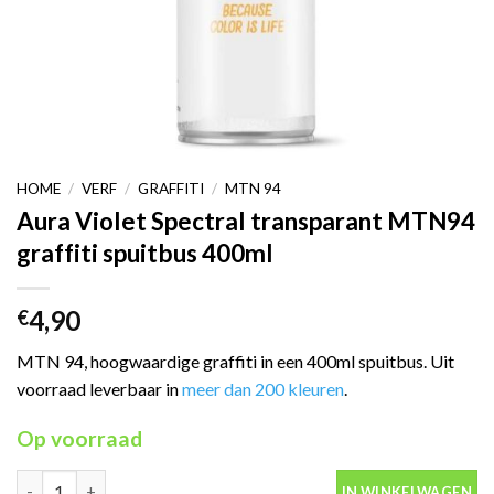
HOME
/
VERF
/
GRAFFITI
/
MTN 94
Aura Violet Spectral transparant MTN94
graffiti spuitbus 400ml
4,90
€
MTN 94, hoogwaardige graffiti in een 400ml spuitbus. Uit
voorraad leverbaar in
meer dan 200 kleuren
.
Op voorraad
Aura Violet Spectral transparant MTN94 graffiti spuitbus 400ml
IN WINKELWAGEN