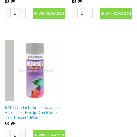
€
6,99
€
6,99
RAL3005 Wijn rood hoogglans Aerosolart Motip DupliColor spuitbusverf 40
RAL5002 Ultramarijn blauw hoogglans
IN WINKELWAGEN
IN WINKELWAGEN
RAL7035 Licht grijs hoogglans
Aerosolart Motip DupliColor
spuitbusverf 400ml
€
6,99
RAL7035 Licht grijs hoogglans Aerosolart Motip DupliColor spuitbusverf 400
IN WINKELWAGEN