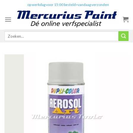
Skip
✔️
op werkdag voor 15:00 besteld=vandaag verzonden
to
content
Zoeken
naar: