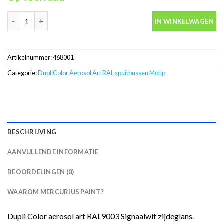
RAL9003 signaal wit zijdeglans Aerosolart Motip DupliColor spu
IN WINKELWAGEN
Artikelnummer:
468001
Categorie:
DupliColor Aerosol Art RAL spuitbussen Motip
BESCHRIJVING
AANVULLENDE INFORMATIE
BEOORDELINGEN (0)
WAAROM MERCURIUS PAINT?
Dupli Color aerosol art RAL9003 Signaalwit zijdeglans.