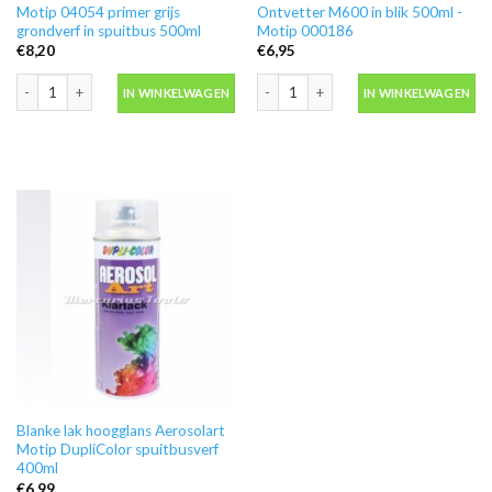
Motip 04054 primer grijs
Ontvetter M600 in blik 500ml -
grondverf in spuitbus 500ml
Motip 000186
€
8,20
€
6,95
Motip 04054 primer grijs grondverf in spuitbus 500ml aantal
Ontvetter M600 in blik 500ml -Motip 
IN WINKELWAGEN
IN WINKELWAGEN
Blanke lak hoogglans Aerosolart
Motip DupliColor spuitbusverf
400ml
€
6,99