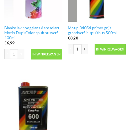
Blanke lak hoogglans Aerosolart
Motip 04054 primer grijs
Motip DupliColor spuitbusverf
grondverf in spuitbus 500ml
400ml
€
8,20
€
6,99
Motip 04054 primer grijs grondverf in
IN WINKELWAGEN
Blanke lak hoogglans Aerosolart Motip DupliColor spuitbusverf 400ml aanta
IN WINKELWAGEN