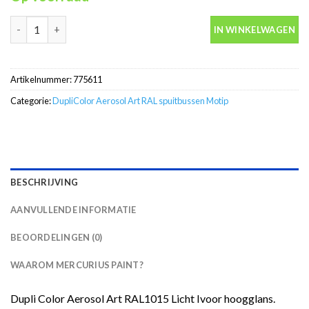
RAL1015 Licht ivoor hoogglans Aerosolart Motip DupliColor spu
IN WINKELWAGEN
Artikelnummer:
775611
Categorie:
DupliColor Aerosol Art RAL spuitbussen Motip
BESCHRIJVING
AANVULLENDE INFORMATIE
BEOORDELINGEN (0)
WAAROM MERCURIUS PAINT?
Dupli Color Aerosol Art RAL1015 Licht Ivoor hoogglans.