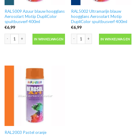
RAL5009 Azuur blauw hoogglans
RAL5002 Ultramarijn blauw
Aerosolart Motip DupliColor
hoogglans Aerosolart Motip
spuitbusverf 400ml
DupliColor spuitbusverf 400ml
€
6,99
€
6,99
RAL5009 Azuur blauw hoogglans Aerosolart Motip DupliColor spuitbusverf 
RAL5002 Ultramarijn blauw hoogglans
IN WINKELWAGEN
IN WINKELWAGEN
RAL2003 Pastel oranje