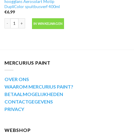
hoogglans Aerosolart Motip
DupliColor spuitbusverf 400ml
€
6,99
RAL2003 Pastel oranje hoogglans Aerosolart Motip DupliColor spuitbusverf
IN WINKELWAGEN
MERCURIUS PAINT
OVER ONS
WAAROM MERCURIUS PAINT?
BETAALMOGELIJKHEDEN
CONTACTGEGEVENS
PRIVACY
WEBSHOP