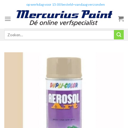
Skip
✔️
op werkdag voor 15:00 besteld=vandaag verzonden
to
content
Zoeken
naar: