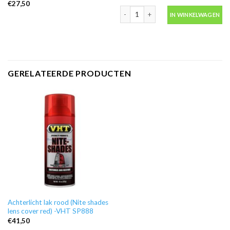
€
27,50
Ontvetter M600 in blik 500ml -Motip 
IN WINKELWAGEN
GERELATEERDE PRODUCTEN
Achterlicht lak rood (Nite shades
lens cover red) -VHT SP888
€
41,50