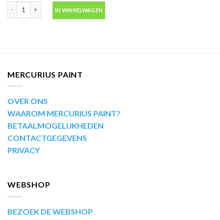
Achterlicht lak rood (Nite shades lens cover red) -VHT SP888 aantal
IN WINKELWAGEN
MERCURIUS PAINT
OVER ONS
WAAROM MERCURIUS PAINT?
BETAALMOGELIJKHEDEN
CONTACTGEGEVENS
PRIVACY
WEBSHOP
BEZOEK DE WEBSHOP