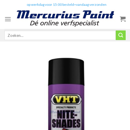
Skip
✔️
op werkdag voor 15:00 besteld=vandaag verzonden
to
content
Zoeken
naar: