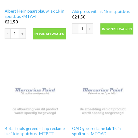
Albert Heijn paarsblauw lak 1k in
Aldi press wit lak 1k in spuitbus
spuitbus -MTAH
€
21,50
€
21,50
Aldi press wit lak 1k in spuitbus aantal
IN WINKELWAGEN
Albert Heijn paarsblauw lak 1k in spuitbus -MTAH aantal
IN WINKELWAGEN
Beta Tools gereedschap reclame
OAD geel reclame lak 1k in
lak 1k in spuitbus -MTBET
spuitbus -MTOAD