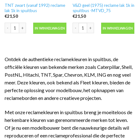
TNT zwart (vanaf 1992) reclame
V&D geel (1975) reclame lak 1k in
lak 1k in spuitbus
spuitbus -MTVD_75
€
21,50
€
21,50
TNT zwart (vanaf 1992) reclame lak 1k in spuitbus aantal
V&D geel (1975) reclame lak 1k in sp
IN WINKELWAGEN
IN WINKELWAGEN
Ontdek de authentieke reclamekleuren in spuitbus, de
officiële kleuren van bekende merken zoals Caterpillar, Shell,
PostNL, Hitachi, TNT, Spar, Chevron, KLM, ING en nog veel
meer. Deze kleuren, ook bekend als Fleet kleuren, bieden de
perfecte oplossing voor modelbouw, het opknappen van
reclameborden en andere creatieve projecten.
Met onze reclamekleuren in spuitbus breng je moeiteloos de
herkenbare kleuren van gerenommeerde merken tot leven.
Of je nu een modelbouwer bent die nauwkeurige details wil
reproduceren of een reclameprofessional die de perfecte