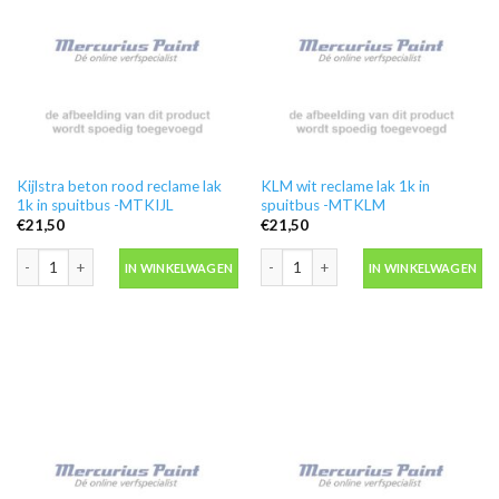
Kijlstra beton rood reclame lak
KLM wit reclame lak 1k in
1k in spuitbus -MTKIJL
spuitbus -MTKLM
€
21,50
€
21,50
Kijlstra beton rood reclame lak 1k in spuitbus -MTKIJL aantal
KLM wit reclame lak 1k in spuitbus -
IN WINKELWAGEN
IN WINKELWAGEN