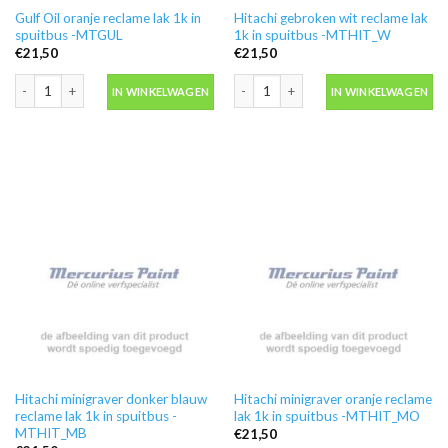
Gulf Oil oranje reclame lak 1k in
Hitachi gebroken wit reclame lak
spuitbus -MTGUL
1k in spuitbus -MTHIT_W
€
21,50
€
21,50
Gulf Oil oranje reclame lak 1k in spuitbus -MTGUL aantal
Hitachi gebroken wit reclame lak 1k 
IN WINKELWAGEN
IN WINKELWAGEN
Hitachi minigraver donker blauw
Hitachi minigraver oranje reclame
reclame lak 1k in spuitbus -
lak 1k in spuitbus -MTHIT_MO
MTHIT_MB
€
21,50