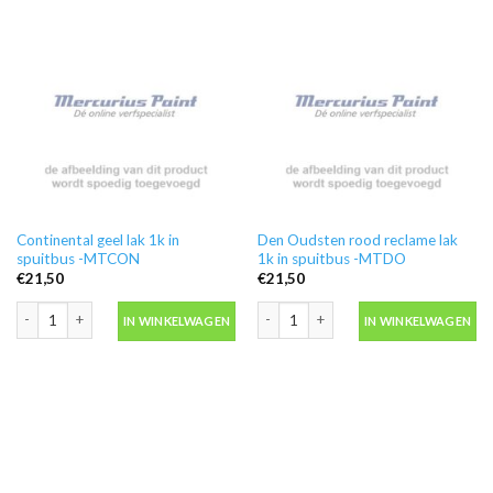
Continental geel lak 1k in
Den Oudsten rood reclame lak
spuitbus -MTCON
1k in spuitbus -MTDO
€
21,50
€
21,50
Continental geel lak 1k in spuitbus -MTCON aantal
Den Oudsten rood reclame lak 1k in 
IN WINKELWAGEN
IN WINKELWAGEN