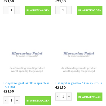
€
21,50
€
21,50
Beta Tools gereedschap reclame lak 1k in spuitbus -MTBET aantal
OAD geel reclame lak 1k in spuitbus
IN WINKELWAGEN
IN WINKELWAGEN
Bruynzeel geel lak 1k in spuitbus
Caterpillar geel lak 1k in spuitbus
-MTBRU
€
21,50
€
21,50
Caterpillar geel lak 1k in spuitbus aant
IN WINKELWAGEN
Bruynzeel geel lak 1k in spuitbus -MTBRU aantal
IN WINKELWAGEN