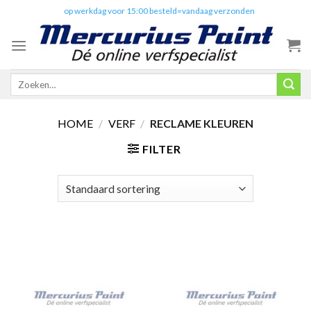
Skip
✔️
op werkdag voor 15:00 besteld=vandaag verzonden
to
content
Zoeken
naar:
HOME
/
VERF
/
RECLAME KLEUREN
FILTER