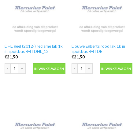
DHL geel (2012-) reclame lak 1k
Douwe Egberts rood lak 1k in
in spuitbus -MTDHL_12
spuitbus -MTDE
€
21,50
€
21,50
DHL geel (2012-) reclame lak 1k in spuitbus -MTDHL_12 aantal
Douwe Egberts rood lak 1k in spuitb
IN WINKELWAGEN
IN WINKELWAGEN