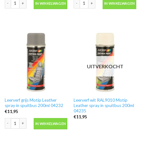
Leerverf bruin RAL8001 Motip Leather spray in spuitbus 200ml 04237 aantal
Leerverf bruin RAL8017 Motip Leather
IN WINKELWAGEN
IN WINKELWAGEN
UITVERKOCHT
Leerverf grijs Motip Leather
Leerverf wit RAL9010 Motip
spray in spuitbus 200ml 04232
Leather spray in spuitbus 200ml
04235
€
11,95
€
11,95
Leerverf grijs Motip Leather spray in spuitbus 200ml 04232 aantal
IN WINKELWAGEN