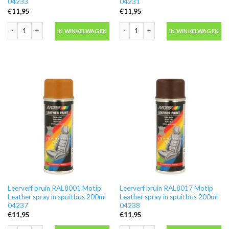
04233
04231
€
11,95
€
11,95
Leerverf beige-bruin Motip Leather spray in spuitbus 200ml 04233 aantal
Leerverf beige-grijs Motip Leather sp
IN WINKELWAGEN
IN WINKELWAGEN
Leerverf bruin RAL8001 Motip
Leerverf bruin RAL8017 Motip
Leather spray in spuitbus 200ml
Leather spray in spuitbus 200ml
04237
04238
€
11,95
€
11,95