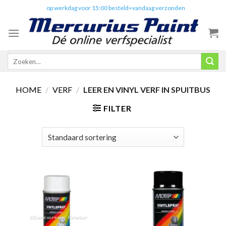
Skip
✔️
op werkdag voor 15:00 besteld=vandaag verzonden
to
content
Zoeken
naar:
HOME
/
VERF
/
LEER EN VINYL VERF IN SPUITBUS
FILTER