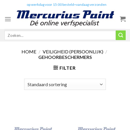
Skip
✔️
op werkdag voor 15:00 besteld=vandaag verzonden
to
content
Zoeken
naar:
HOME
/
VEILIGHEID (PERSOONLIJK)
/
GEHOORBESCHERMERS
FILTER