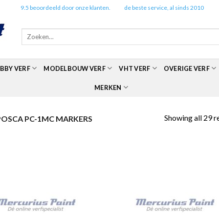
✔️
9.5 beoordeeld door onze klanten.
✔️
de beste service, al sinds 2010
Zoeken
naar:
BBY VERF
MODELBOUW VERF
VHT VERF
OVERIGE VERF
MERKEN
Showing all 29 r
OSCA PC-1MC MARKERS