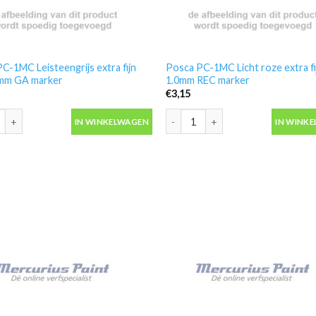
C-1MC Leisteengrijs extra fijn
Posca PC-1MC Licht roze extra fi
0mm GA marker
1.0mm REC marker
€
3,15
C-1MC Leisteengrijs extra fijn 0.7-1.0mm GA marker aantal
Posca PC-1MC Licht roze extra fij
IN WINKELWAGEN
IN WINK