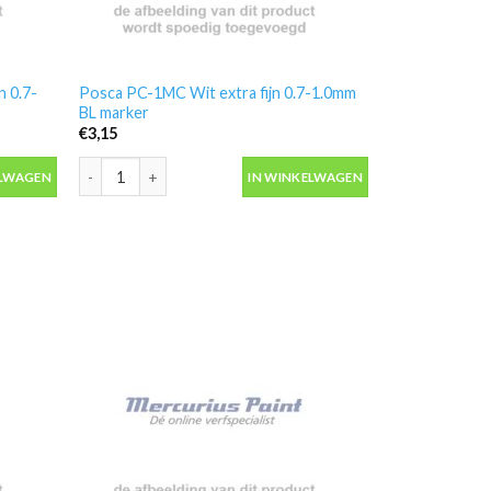
n 0.7-
Posca PC-1MC Wit extra fijn 0.7-1.0mm
BL marker
€
3,15
 0.7-1.0mm JP marker aantal
Posca PC-1MC Wit extra fijn 0.7-1.0mm BL marker aantal
ELWAGEN
IN WINKELWAGEN