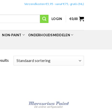
✔️
Verzendkosten €5,95 - vanaf €75,- gratis (NL)
LOGIN
€
0,00
NON-PAINT
ONDERHOUDSMIDDELEN
esults