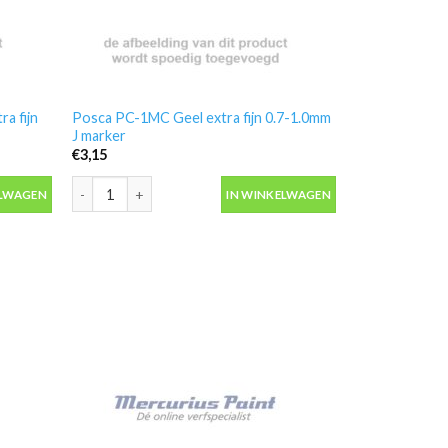
a fijn
Posca PC-1MC Geel extra fijn 0.7-1.0mm
J marker
€
3,15
fijn 0.7-1.0mm VF marker aantal
Posca PC-1MC Geel extra fijn 0.7-1.0mm J marker aantal
ELWAGEN
IN WINKELWAGEN