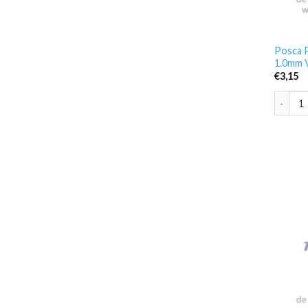
Posca P
1.0mm 
€
3,15
Posca P