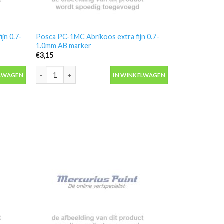
jn 0.7-
Posca PC-1MC Abrikoos extra fijn 0.7-
1.0mm AB marker
€
3,15
n 0.7-1.0mm JS marker aantal
Posca PC-1MC Abrikoos extra fijn 0.7-1.0mm AB marker aant
ELWAGEN
IN WINKELWAGEN