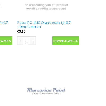
jn 0.7-
Posca PC-1MC Oranje extra fijn 0.7-
1.0mm O marker
€
3,15
n 0.7-1.0mm REC marker aantal
Posca PC-1MC Oranje extra fijn 0.7-1.0mm O marker aantal
ELWAGEN
IN WINKELWAGEN