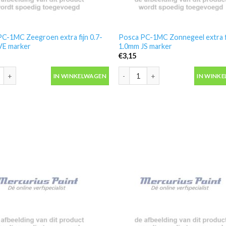
C-1MC Zeegroen extra fijn 0.7-
Posca PC-1MC Zonnegeel extra fi
VE marker
1.0mm JS marker
€
3,15
C-1MC Zeegroen extra fijn 0.7-1.0mm VE marker aantal
Posca PC-1MC Zonnegeel extra fij
IN WINKELWAGEN
IN WINK