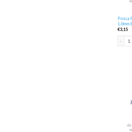
Posca P
1.0mm 
€
3,15
Posca P