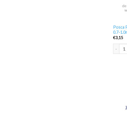
Posca P
0.7-1.
€
3,15
Posca P