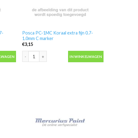
7-
Posca PC-1MC Koraal extra fijn 0.7-
1.0mm C marker
€
3,15
-1.0mm I marker aantal
Posca PC-1MC Koraal extra fijn 0.7-1.0mm C marker aantal
ELWAGEN
IN WINKELWAGEN