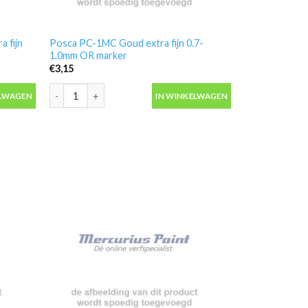
 fijn
Posca PC-1MC Goud extra fijn 0.7-
1.0mm OR marker
€
3,15
ijn 0.7-1.0mm BF marker aantal
Posca PC-1MC Goud extra fijn 0.7-1.0mm OR marker aantal
ELWAGEN
IN WINKELWAGEN