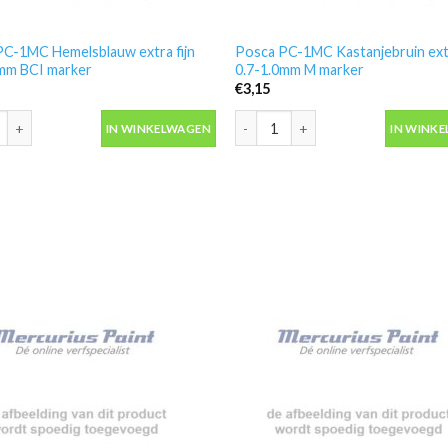
PC-1MC Hemelsblauw extra fijn
Posca PC-1MC Kastanjebruin extr
0mm BCI marker
0.7-1.0mm M marker
€
3,15
C-1MC Hemelsblauw extra fijn 0.7-1.0mm BCI marker aantal
Posca PC-1MC Kastanjebruin extra
IN WINKELWAGEN
IN WINK