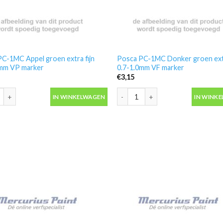
C-1MC Appel groen extra fijn
Posca PC-1MC Donker groen extr
0mm VP marker
0.7-1.0mm VF marker
€
3,15
C-1MC Appel groen extra fijn 0.7-1.0mm VP marker aantal
Posca PC-1MC Donker groen extra 
IN WINKELWAGEN
IN WINK