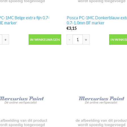
C-1MC Beige extra fijn 0.7-
Posca PC-1MC Donkerblauw extra
BE marker
0.7-1.0mm BF marker
€
3,15
C-1MC Beige extra fijn 0.7-1.0mm BE marker aantal
Posca PC-1MC Donkerblauw extra f
IN WINKELWAGEN
IN WINK