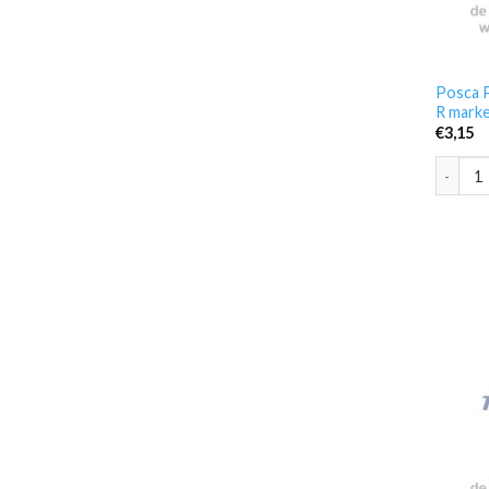
Posca P
R mark
€
3,15
Posca P