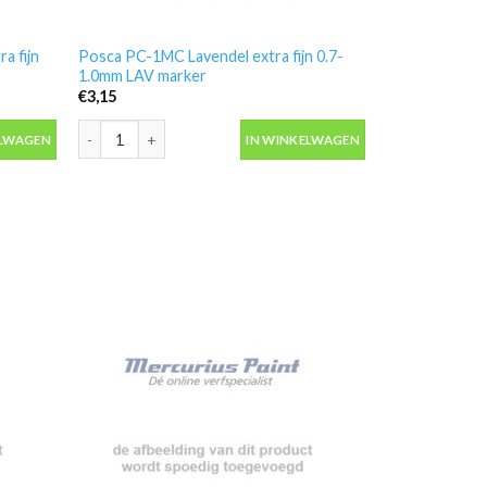
a fijn
Posca PC-1MC Lavendel extra fijn 0.7-
1.0mm LAV marker
€
3,15
 fijn 0.7-1.0mm M marker aantal
Posca PC-1MC Lavendel extra fijn 0.7-1.0mm LAV marker aan
ELWAGEN
IN WINKELWAGEN