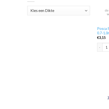
Posca P
0.7-1.
€
3,15
Posca P