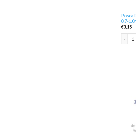
Posca 
0.7-1.
€
3,15
Posca P