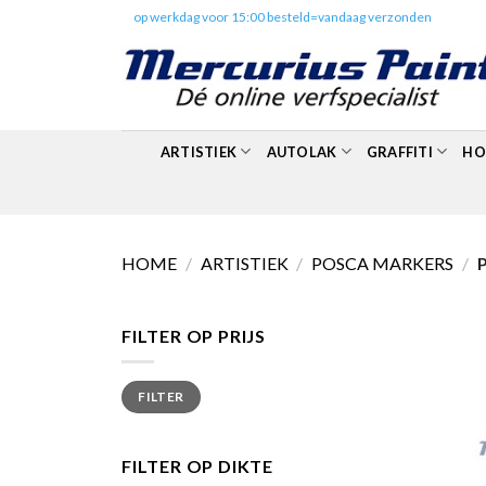
Skip
✔️
op werkdag voor 15:00 besteld=vandaag verzonden
to
content
ARTISTIEK
AUTOLAK
GRAFFITI
HO
HOME
/
ARTISTIEK
/
POSCA MARKERS
/
P
FILTER OP PRIJS
Min.
Max.
FILTER
prijs
prijs
FILTER OP DIKTE