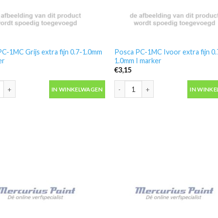
C-1MC Grijs extra fijn 0.7-1.0mm
Posca PC-1MC Ivoor extra fijn 0.
er
1.0mm I marker
€
3,15
C-1MC Grijs extra fijn 0.7-1.0mm G marker aantal
Posca PC-1MC Ivoor extra fijn 0.7
IN WINKELWAGEN
IN WINK