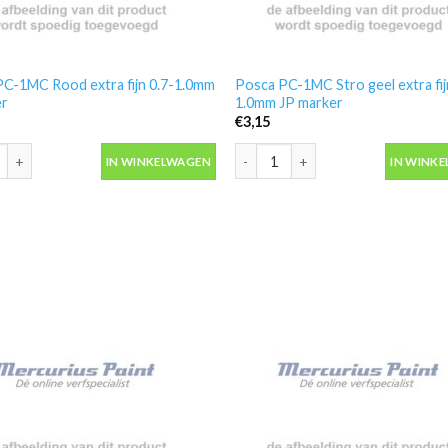
C-1MC Rood extra fijn 0.7-1.0mm
Posca PC-1MC Stro geel extra fij
er
1.0mm JP marker
€
3,15
C-1MC Rood extra fijn 0.7-1.0mm R marker aantal
Posca PC-1MC Stro geel extra fijn
IN WINKELWAGEN
IN WINK