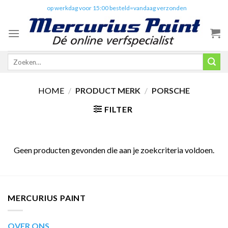
Skip
✔️
op werkdag voor 15:00 besteld=vandaag verzonden
to
content
Zoeken
naar:
HOME
/
PRODUCT MERK
/
PORSCHE
FILTER
Geen producten gevonden die aan je zoekcriteria voldoen.
MERCURIUS PAINT
OVER ONS