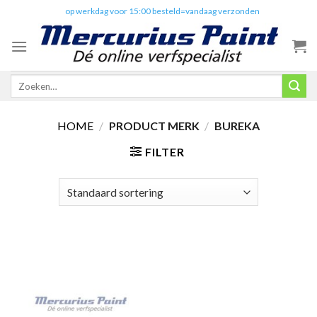
Skip
✔️
op werkdag voor 15:00 besteld=vandaag verzonden
to
content
Zoeken
naar:
HOME
/
PRODUCT MERK
/
BUREKA
FILTER