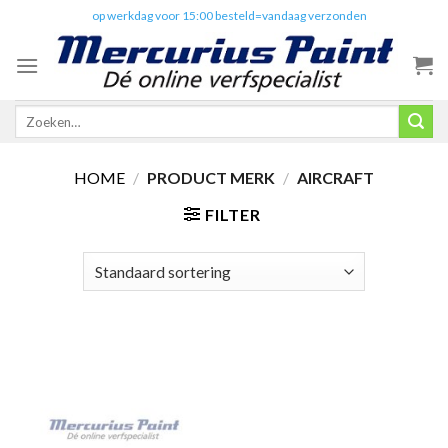
Skip
✔️
op werkdag voor 15:00 besteld=vandaag verzonden
to
content
Zoeken
naar:
HOME
/
PRODUCT MERK
/
AIRCRAFT
FILTER