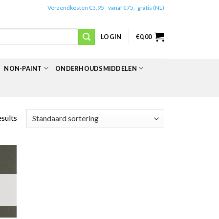
✔️
Verzendkosten €5,95 - vanaf €75,- gratis (NL)
LOGIN
€
0,00
NON-PAINT
ONDERHOUDSMIDDELEN
esults