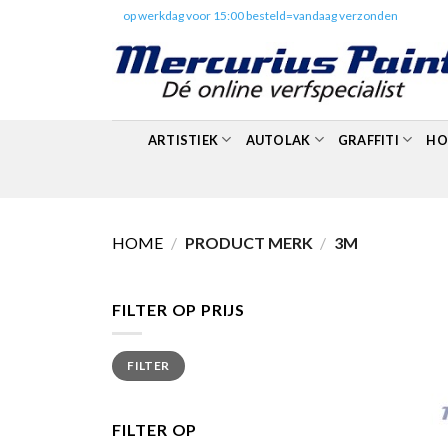
Skip
✔️
op werkdag voor 15:00 besteld=vandaag verzonden
to
content
ARTISTIEK
AUTOLAK
GRAFFITI
HO
HOME
/
PRODUCT MERK
/
3M
FILTER OP PRIJS
Min.
Max.
FILTER
prijs
prijs
FILTER OP