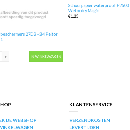
Schuurpapier waterproof P2500
Wetordry Magic-
€
1,25
beschermers 27DB -3M Peltor
 1
eschermers 27DB -3M Peltor Optime 1 aantal
IN WINKELWAGEN
SHOP
KLANTENSERVICE
EK DE WEBSHOP
VERZENDKOSTEN
 WINKELWAGEN
LEVERTIJDEN