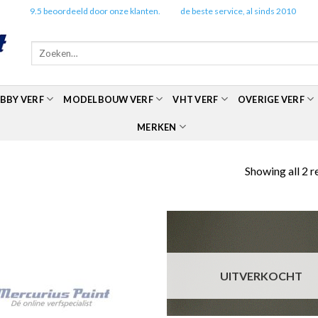
✔️
9.5 beoordeeld door onze klanten.
✔️
de beste service, al sinds 2010
Zoeken
naar:
BBY VERF
MODELBOUW VERF
VHT VERF
OVERIGE VERF
MERKEN
Showing all 2 r
UITVERKOCHT