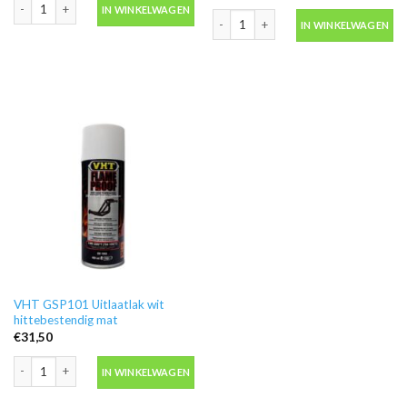
Primer wit grondverf in spuitbus 500ml -Motip 04056 aantal
IN WINKELWAGEN
Primer-filler voor metaal wit 2k 4:1 in
IN WINKELWAGEN
VHT GSP101 Uitlaatlak wit
hittebestendig mat
€
31,50
VHT GSP101 Uitlaatlak wit hittebestendig mat aantal
IN WINKELWAGEN