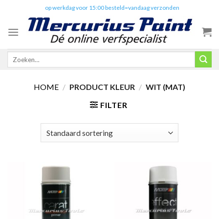
Skip
✔️
op werkdag voor 15:00 besteld=vandaag verzonden
to
content
Zoeken
naar:
HOME
/
PRODUCT KLEUR
/
WIT (MAT)
FILTER