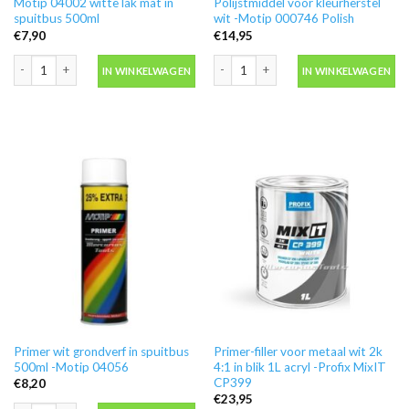
Motip 04002 witte lak mat in
Polijstmiddel voor kleurherstel
spuitbus 500ml
wit -Motip 000746 Polish
€
7,90
€
14,95
Motip 04002 witte lak mat in spuitbus 500ml aantal
Polijstmiddel voor kleurherstel wit -
IN WINKELWAGEN
IN WINKELWAGEN
Primer wit grondverf in spuitbus
Primer-filler voor metaal wit 2k
500ml -Motip 04056
4:1 in blik 1L acryl -Profix MixIT
CP399
€
8,20
€
23,95