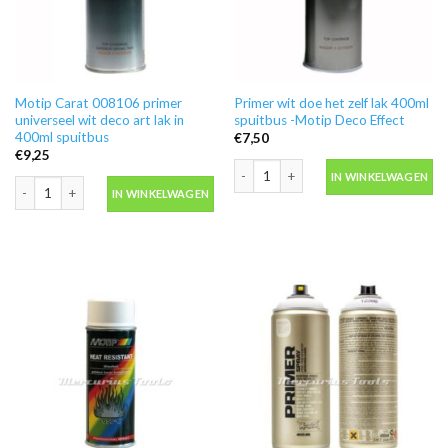
Motip Carat 008106 primer
Primer wit doe het zelf lak 400ml
universeel wit deco art lak in
spuitbus -Motip Deco Effect
400ml spuitbus
€
7,50
€
9,25
Primer wit doe het zelf lak 400ml spu
IN WINKELWAGEN
Motip Carat 008106 primer universeel wit deco art lak in 400ml spuitbus aant
IN WINKELWAGEN