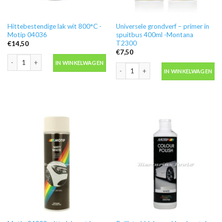
Hittebestendige lak wit 800°C -
Universele grondverf – primer in
Motip 04036
spuitbus 400ml -Montana
T2300
€
14,50
€
7,50
Hittebestendige lak wit 800°C -Motip 04036 aantal
IN WINKELWAGEN
Universele grondverf – primer in spu
IN WINKELWAGEN