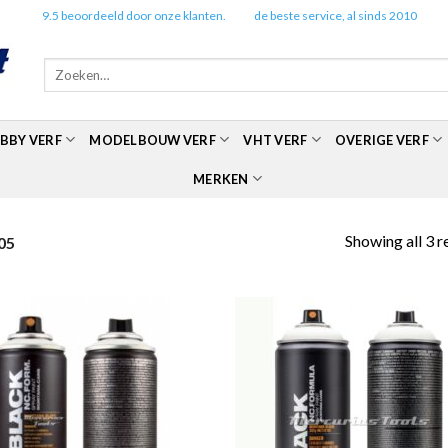
✔️
9.5 beoordeeld door onze klanten.
✔️
de beste service, al sinds 2010
Zoeken
naar:
BBY VERF
MODELBOUW VERF
VHT VERF
OVERIGE VERF
MERKEN
Showing all 3 r
05