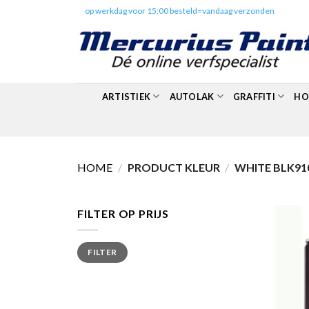
Skip
✔️
op werkdag voor 15:00 besteld=vandaag verzonden
to
content
ARTISTIEK
AUTOLAK
GRAFFITI
HO
HOME
/
PRODUCT KLEUR
/
WHITE BLK91
FILTER OP PRIJS
Min.
Max.
FILTER
prijs
prijs