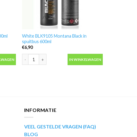
00ml
White BLK9105 Montana Black in
spuitbus 600ml
€
6,90
ml spuitbus aantal
White BLK9105 Montana Black in spuitbus 600ml aantal
ELWAGEN
IN WINKELWAGEN
INFORMATIE
VEEL GESTELDE VRAGEN (FAQ)
BLOG