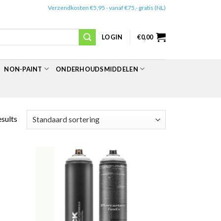
✔️
Verzendkosten €5,95 - vanaf €75,- gratis (NL)
LOGIN
€
0,00
NON-PAINT
ONDERHOUDSMIDDELEN
esults