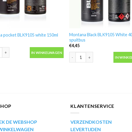
Montana Black BLK9105 White 4
a pocket BLK9105 white 150ml
spuitbus
€
4,45
 pocket BLK9105 white 150ml aantal
IN WINKELWAGEN
Montana Black BLK9105 White 400
IN WINK
SHOP
KLANTENSERVICE
EK DE WEBSHOP
VERZENDKOSTEN
 WINKELWAGEN
LEVERTIJDEN