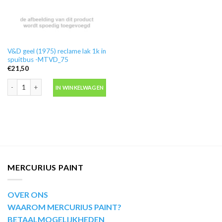
V&D geel (1975) reclame lak 1k in
spuitbus -MTVD_75
€
21,50
V&D geel (1975) reclame lak 1k in spuitbus -MTVD_75 aantal
IN WINKELWAGEN
MERCURIUS PAINT
OVER ONS
WAAROM MERCURIUS PAINT?
BETAALMOGELIJKHEDEN