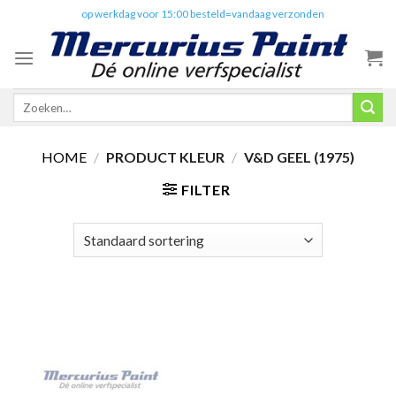
Skip
✔️
op werkdag voor 15:00 besteld=vandaag verzonden
to
content
Zoeken
naar:
HOME
/
PRODUCT KLEUR
/
V&D GEEL (1975)
FILTER