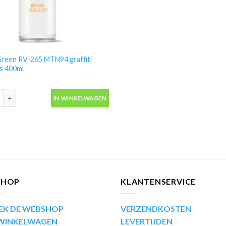
Green RV-265 MTN94 graffiti
s 400ml
reen RV-265 MTN94 graffiti spuitbus 400ml aantal
IN WINKELWAGEN
SHOP
KLANTENSERVICE
EK DE WEBSHOP
VERZENDKOSTEN
 WINKELWAGEN
LEVERTIJDEN