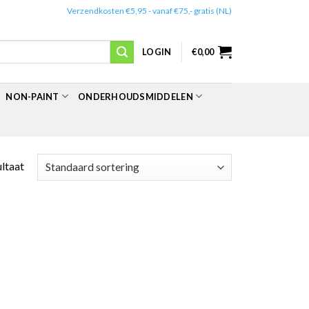
✔️
Verzendkosten €5,95 - vanaf €75,- gratis (NL)
LOGIN
€
0,00
NON-PAINT
ONDERHOUDSMIDDELEN
ultaat