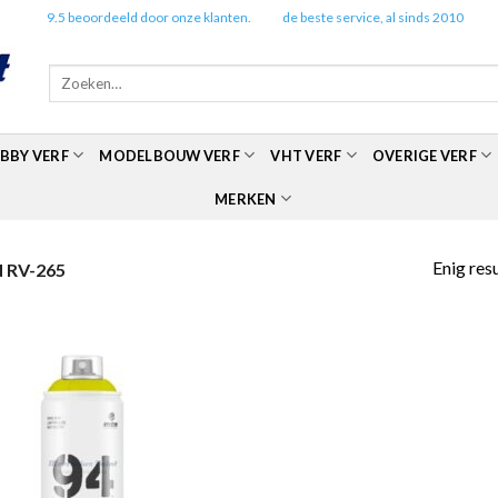
✔️
9.5 beoordeeld door onze klanten.
✔️
de beste service, al sinds 2010
Zoeken
naar:
BBY VERF
MODELBOUW VERF
VHT VERF
OVERIGE VERF
MERKEN
Enig res
 RV-265