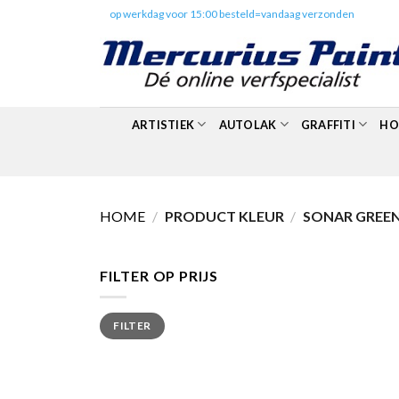
Skip
✔️
op werkdag voor 15:00 besteld=vandaag verzonden
to
content
ARTISTIEK
AUTOLAK
GRAFFITI
HO
HOME
/
PRODUCT KLEUR
/
SONAR GREEN
FILTER OP PRIJS
Min.
Max.
FILTER
prijs
prijs